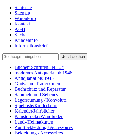
Startseite
Sitemap
Warenkorb
Kontakt
AGB
Suche
Kundeninfo
Informationsbrief
Jetzt suchen
Bücher/ Schriften "NEU"
modernes Antiquariat ab 1946
Antiquariat bis 1945
Gruß- und Trauerkarten
Buchschutz und Reparatur
Sammeln und Seltenes
Lagerräumung / Konvolute
Spielkiste/Kinderkram
Kalender/Jahrbücher
Kunstdrucke/Wandbilder
Land-/Heimatkarten
Zunftbekleidung / Accessoires
Bekleidung / Accessoires