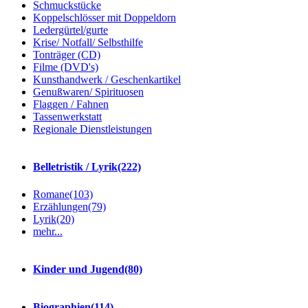
Schmuckstücke
Koppelschlösser mit Doppeldorn
Ledergürtel/gurte
Krise/ Notfall/ Selbsthilfe
Tonträger (CD)
Filme (DVD's)
Kunsthandwerk / Geschenkartikel
Genußwaren/ Spirituosen
Flaggen / Fahnen
Tassenwerkstatt
Regionale Dienstleistungen
Belletristik / Lyrik
(222)
Romane
(103)
Erzählungen
(79)
Lyrik
(20)
mehr...
Kinder und Jugend
(80)
Biographien
(114)