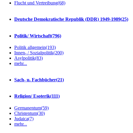
Flucht und Vertreibung
(68)
Deutsche Demokratische Republik (DDR) 1949-1989
(25)
Politik/ Wirtschaft
(796)
Politik allgemein
(193)
Innen- / Sozialpolitik
(200)
Asylpolitik
(83)
mehr...
Sach- u. Fachbücher
(21)
Religion/ Esoterik
(111)
Germanentum
(59)
Christentum
(30)
Judaica
(7)
mehr...