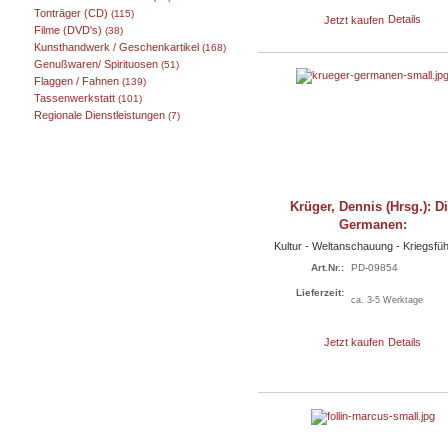
Tonträger (CD)
(115)
Jetzt kaufen
Details
Filme (DVD's)
(38)
Kunsthandwerk / Geschenkartikel
(168)
Genußwaren/ Spirituosen
(51)
Flaggen / Fahnen
(139)
Tassenwerkstatt
(101)
Regionale Dienstleistungen
(7)
Krüger, Dennis (Hrsg.): D
Germanen:
Kultur - Weltanschauung - Kriegsfü
Art.Nr.:
PD-09854
Lieferzeit:
ca. 3-5 Werktage
Jetzt kaufen
Details