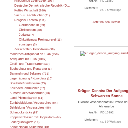
Kriegsende 1945-1949
(198)
Art.Nr.:
PD-11450
Deutsche Demokratische Republik (DDR) 1949-1989
(25)
Lieferzeit:
Politik/ Wirtschaft
ca. 3-5 Werktage
(796)
Sach- u. Fachbücher
(21)
Religion/ Esoterik
(111)
Jetzt kaufen
Details
Germanentum
(59)
Christentum
(30)
Judaica
(7)
Okkultismus/ Freimaurerei
(11)
sonstiges
(3)
Zeitschriften/ Periodikum
(38)
modernes Antiquariat ab 1946
(750)
Antiquariat bis 1945
(1097)
Gruß- und Trauerkarten
(40)
Buchschutz und Reparatur
(1)
Sammeln und Seltenes
(751)
Lagerräumung / Konvolute
(15)
Spielkiste/Kinderkram
(23)
Kalender/Jahrbücher
(67)
Krüger, Dennis: Der Aufgang
Kunstdrucke/Wandbilder
(13)
Schwarzen Sonne
Land-/Heimatkarten
(14)
Okkulte Wissenschaft im Umfeld de
Zunftbekleidung / Accessoires
(54)
Ahnenerbe
Bekleidung / Accessoires
(86)
Schmuckstücke
Art.Nr.:
PD-10892
(88)
Koppelschlösser mit Doppeldorn
(44)
Lieferzeit:
ca. 3-5 Werktage
Ledergürtel/gurte
(14)
Krise/ Notfall/ Selbsthilfe
(40)