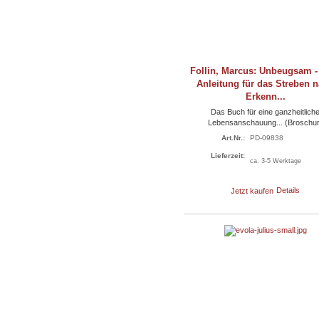
Follin, Marcus: Unbeugsam -
Anleitung für das Streben 
Erkenn...
Das Buch für eine ganzheitlich
Lebensanschauung... (Broschur
Art.Nr.:
PD-09838
Lieferzeit:
ca. 3-5 Werktage
Jetzt kaufen
Details