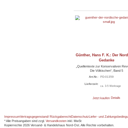
Günther, Hans F. K.: Der Nor
Gedanke
„Quellentexte zur Konservativen Revo
Die Völkischen“, Band 5
Art.Nr.:
PD-01359
Lieferzeit:
ca. 3-5 Werktage
Jetzt kaufen
Details
Impressum
Vertragsgegenstand/ Rückgaberecht
Datenschutz
Liefer- und Zahlungsbeding
* Alle Preisangaben sind zzgl.
Versandkosten
inkl. MwSt
Kopierrechte 2026 Versand- & Handelshaus Nord-Ost. Alle Rechte vorbehalten.