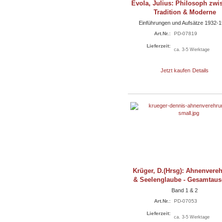
Evola, Julius: Philosoph zwi
Tradition & Moderne
Einführungen und Aufsätze 1932-
Art.Nr.:
PD-07819
Lieferzeit:
ca. 3-5 Werktage
Jetzt kaufen
Details
Krüger, D.(Hrsg): Ahnenvere
& Seelenglaube - Gesamtau
Band 1 & 2
Art.Nr.:
PD-07053
Lieferzeit:
ca. 3-5 Werktage