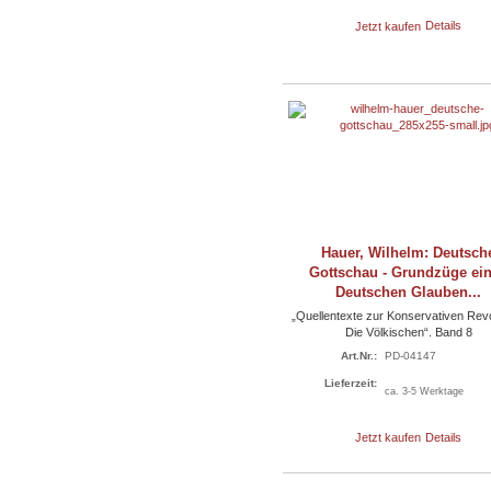
Jetzt kaufen
Details
Hauer, Wilhelm: Deutsch
Gottschau - Grundzüge ei
Deutschen Glauben...
„Quellentexte zur Konservativen Revo
Die Völkischen“. Band 8
Art.Nr.:
PD-04147
Lieferzeit:
ca. 3-5 Werktage
Jetzt kaufen
Details