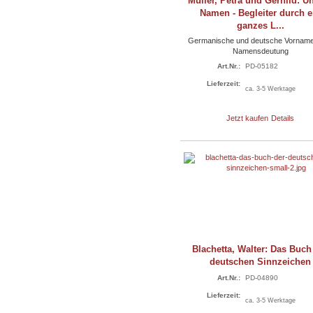
Müller, Petra und Gerhild: U
Namen - Begleiter durch e
ganzes L...
Germanische und deutsche Vornam
Namensdeutung
Art.Nr.:
PD-05182
Lieferzeit:
ca. 3-5 Werktage
Jetzt kaufen
Details
Blachetta, Walter: Das Buch
deutschen Sinnzeichen
Art.Nr.:
PD-04890
Lieferzeit:
ca. 3-5 Werktage