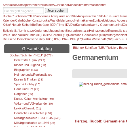
Startseite
Sitemap
Warenkorb
Kontakt
AGB
Suche
Kundeninfo
Informationsbrief
Jetzt suchen
Bücher/ Schriften "NEU"
modernes Antiquariat ab 1946
Antiquariat bis 1945
Gruß- und Traue
Kalender/Jahrbücher
Kunstdrucke/Wandbilder
Land-/Heimatkarten
Zunftbekleidung / Access
Krise/ Notfall/ Selbsthilfe
Tonträger (CD)
Filme (DVD's)
Kunsthandwerk / Geschenkartikel
Ge
Belletristik / Lyrik
Kinder und Jugend
Biographien
Heimatkunde/Regionalia
(222)
(80)
(114)
(92
Volks- und Völkerkunde
Lexika/Chronik
Deutsche Geschichte
Militärgeschic
(30)
(61)
(430)
Deutsche Demokratische Republik (DDR) 1949-1989
Politik/ Wirtschaft
Sach- u.
(25)
(796)
Bücher/ Schriften "NEU"
Religion/ Esote
Gesamtkatalog
Bücher/ Schriften "NEU"
Germanentum
(3076)
Belletristik / Lyrik
(222)
Kinder und Jugend
(80)
Biographien
(114)
Heimatkunde/Regionalia
(92)
Essen & Trinken
(58)
Sport & Hobby
(15)
Haus und Hof
(22)
Ratgeber
(35)
Kunst, Kultur, Architektur
(60)
Volks- und Völkerkunde
(30)
Lexika/Chronik
(61)
Deutsche Geschichte
(430)
Militärgeschichte 1933-1945
(643)
Herzog, Rudolf: Germaniens 
Militärgeschichte ab 1946
(25)