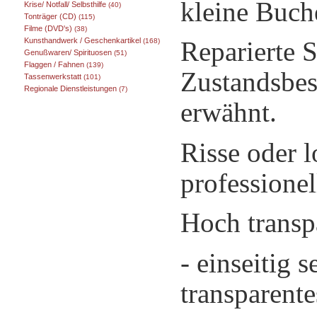
kleine Buch
Krise/ Notfall/ Selbsthilfe
(40)
Tonträger (CD)
(115)
Filme (DVD's)
(38)
Kunsthandwerk / Geschenkartikel
Reparierte 
(168)
Genußwaren/ Spirituosen
(51)
Flaggen / Fahnen
(139)
Zustandsbes
Tassenwerkstatt
(101)
Regionale Dienstleistungen
(7)
erwähnt.
Risse oder 
professionel
Hoch transp
- einseitig 
transparente