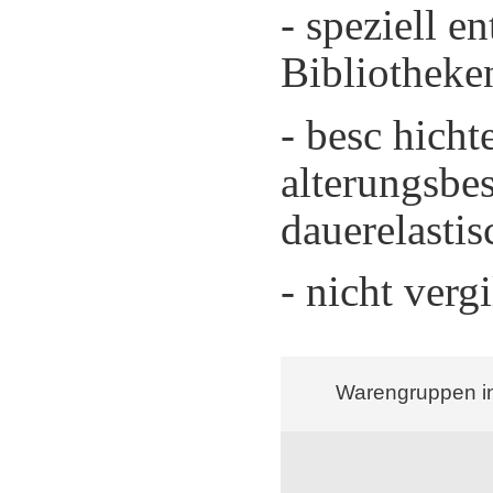
- speziell e
Bibliotheke
- besc hicht
alterungsbes
dauerelastis
- nicht verg
Warengruppen in