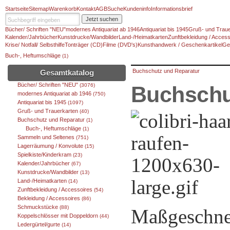
Startseite
Sitemap
Warenkorb
Kontakt
AGB
Suche
Kundeninfo
Informationsbrief
Jetzt suchen
Bücher/ Schriften "NEU"
modernes Antiquariat ab 1946
Antiquariat bis 1945
Gruß- und Traue
Kalender/Jahrbücher
Kunstdrucke/Wandbilder
Land-/Heimatkarten
Zunftbekleidung / Access
Krise/ Notfall/ Selbsthilfe
Tonträger (CD)
Filme (DVD's)
Kunsthandwerk / Geschenkartikel
Ge
Buch-, Heftumschläge
(1)
Buchschutz und Reparatur
Gesamtkatalog
Bücher/ Schriften "NEU"
(3076)
Buchschu
modernes Antiquariat ab 1946
(750)
Antiquariat bis 1945
(1097)
Gruß- und Trauerkarten
(40)
Buchschutz und Reparatur
(1)
Buch-, Heftumschläge
(1)
Sammeln und Seltenes
(751)
Lagerräumung / Konvolute
(15)
Spielkiste/Kinderkram
(23)
Kalender/Jahrbücher
(67)
Kunstdrucke/Wandbilder
(13)
Land-/Heimatkarten
(14)
Zunftbekleidung / Accessoires
(54)
Bekleidung / Accessoires
(86)
Schmuckstücke
(88)
Maßgeschne
Koppelschlösser mit Doppeldorn
(44)
Ledergürtel/gurte
(14)