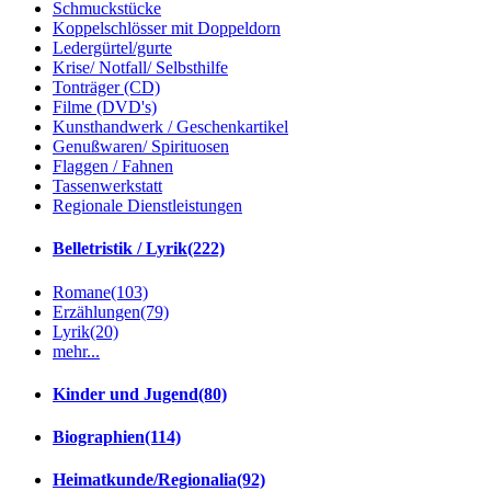
Schmuckstücke
Koppelschlösser mit Doppeldorn
Ledergürtel/gurte
Krise/ Notfall/ Selbsthilfe
Tonträger (CD)
Filme (DVD's)
Kunsthandwerk / Geschenkartikel
Genußwaren/ Spirituosen
Flaggen / Fahnen
Tassenwerkstatt
Regionale Dienstleistungen
Belletristik / Lyrik
(222)
Romane
(103)
Erzählungen
(79)
Lyrik
(20)
mehr...
Kinder und Jugend
(80)
Biographien
(114)
Heimatkunde/Regionalia
(92)