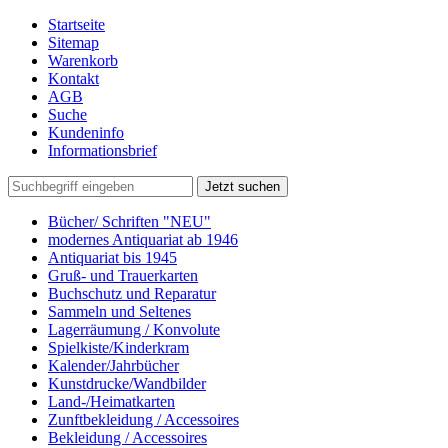
Startseite
Sitemap
Warenkorb
Kontakt
AGB
Suche
Kundeninfo
Informationsbrief
Jetzt suchen
Bücher/ Schriften "NEU"
modernes Antiquariat ab 1946
Antiquariat bis 1945
Gruß- und Trauerkarten
Buchschutz und Reparatur
Sammeln und Seltenes
Lagerräumung / Konvolute
Spielkiste/Kinderkram
Kalender/Jahrbücher
Kunstdrucke/Wandbilder
Land-/Heimatkarten
Zunftbekleidung / Accessoires
Bekleidung / Accessoires