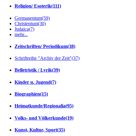
Religion/ Esoterik
(111)
Germanentum
(59)
Christentum
(30)
Judaica
(7)
mehr...
Zeitschriften/ Periodikum
(38)
Schriftreihe "Archiv der Zeit"
(37)
Belletristik / Lyrik
(39)
Kinder u. Jugend
(7)
Biographien
(15)
Heimatkunde/Regionalia
(95)
Volks- und Völkerkunde
(19)
Kunst, Kultur, Sport
(35)