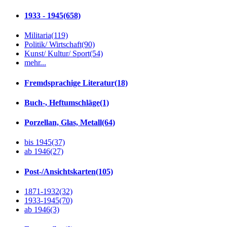
1933 - 1945
(658)
Militaria
(119)
Politik/ Wirtschaft
(90)
Kunst/ Kultur/ Sport
(54)
mehr...
Fremdsprachige Literatur
(18)
Buch-, Heftumschläge
(1)
Porzellan, Glas, Metall
(64)
bis 1945
(37)
ab 1946
(27)
Post-/Ansichtskarten
(105)
1871-1932
(32)
1933-1945
(70)
ab 1946
(3)