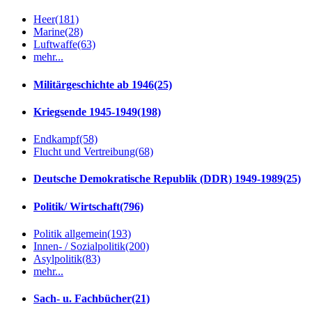
Heer
(181)
Marine
(28)
Luftwaffe
(63)
mehr...
Militärgeschichte ab 1946
(25)
Kriegsende 1945-1949
(198)
Endkampf
(58)
Flucht und Vertreibung
(68)
Deutsche Demokratische Republik (DDR) 1949-1989
(25)
Politik/ Wirtschaft
(796)
Politik allgemein
(193)
Innen- / Sozialpolitik
(200)
Asylpolitik
(83)
mehr...
Sach- u. Fachbücher
(21)