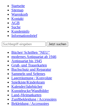
Startseite
Sitemap
Warenkorb
Kontakt
AGB
Suche
Kundeninfo
Informationsbrief
Jetzt suchen
Bücher/ Schriften "NEU"
modernes Antiquariat ab 1946
Antiquariat bis 1945
Gruß- und Trauerkarten
Buchschutz und Reparatur
Sammeln und Seltenes
Lagerräumung / Konvolute
Spielkiste/Kinderkram
Kalender/Jahrbücher
Kunstdrucke/Wandbilder
Land-/Heimatkarten
Zunftbekleidung / Accessoires
Bekleidung / Accessoires