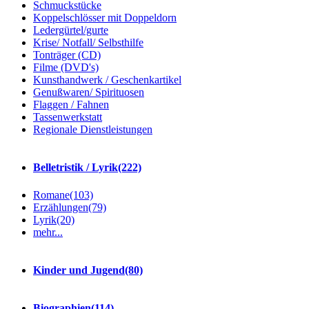
Schmuckstücke
Koppelschlösser mit Doppeldorn
Ledergürtel/gurte
Krise/ Notfall/ Selbsthilfe
Tonträger (CD)
Filme (DVD's)
Kunsthandwerk / Geschenkartikel
Genußwaren/ Spirituosen
Flaggen / Fahnen
Tassenwerkstatt
Regionale Dienstleistungen
Belletristik / Lyrik
(222)
Romane
(103)
Erzählungen
(79)
Lyrik
(20)
mehr...
Kinder und Jugend
(80)
Biographien
(114)