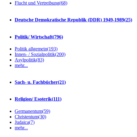
Flucht und Vertreibung
(68)
Deutsche Demokratische Republik (DDR) 1949-1989
(25)
Politik/ Wirtschaft
(796)
Politik allgemein
(193)
Innen- / Sozialpolitik
(200)
Asylpolitik
(83)
mehr...
Sach- u. Fachbücher
(21)
Religion/ Esoterik
(111)
Germanentum
(59)
Christentum
(30)
Judaica
(7)
mehr...