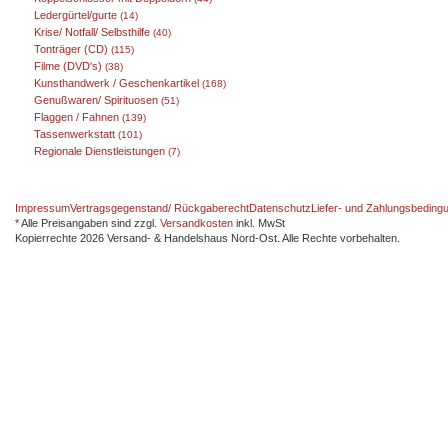
Ledergürtel/gurte
(14)
Krise/ Notfall/ Selbsthilfe
(40)
Tonträger (CD)
(115)
Filme (DVD's)
(38)
Kunsthandwerk / Geschenkartikel
(168)
Genußwaren/ Spirituosen
(51)
Flaggen / Fahnen
(139)
Tassenwerkstatt
(101)
Regionale Dienstleistungen
(7)
Impressum
Vertragsgegenstand/ Rückgaberecht
Datenschutz
Liefer- und Zahlungsbeding
* Alle Preisangaben sind zzgl.
Versandkosten
inkl. MwSt
Kopierrechte 2026 Versand- & Handelshaus Nord-Ost. Alle Rechte vorbehalten.