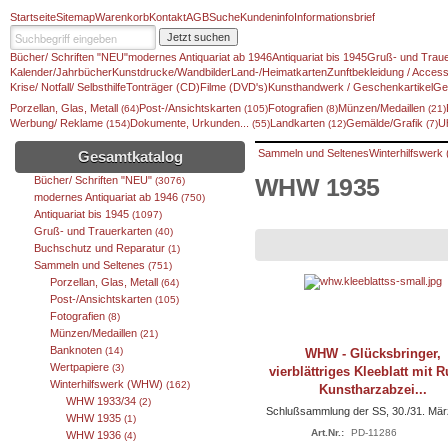
Startseite
Sitemap
Warenkorb
Kontakt
AGB
Suche
Kundeninfo
Informationsbrief
Jetzt suchen
Bücher/ Schriften "NEU"
modernes Antiquariat ab 1946
Antiquariat bis 1945
Gruß- und Traue
Kalender/Jahrbücher
Kunstdrucke/Wandbilder
Land-/Heimatkarten
Zunftbekleidung / Access
Krise/ Notfall/ Selbsthilfe
Tonträger (CD)
Filme (DVD's)
Kunsthandwerk / Geschenkartikel
Ge
Porzellan, Glas, Metall
Post-/Ansichtskarten
Fotografien
Münzen/Medaillen
(64)
(105)
(8)
(21)
Werbung/ Reklame
Dokumente, Urkunden...
Landkarten
Gemälde/Grafik
U
(154)
(55)
(12)
(7)
Sammeln und Seltenes
Winterhilfswer
Gesamtkatalog
Bücher/ Schriften "NEU"
WHW 1935
(3076)
modernes Antiquariat ab 1946
(750)
Antiquariat bis 1945
(1097)
Gruß- und Trauerkarten
(40)
Buchschutz und Reparatur
(1)
Sammeln und Seltenes
(751)
Porzellan, Glas, Metall
(64)
Post-/Ansichtskarten
(105)
Fotografien
(8)
Münzen/Medaillen
(21)
Banknoten
(14)
WHW - Glücksbringer,
Wertpapiere
(3)
vierblättriges Kleeblatt mit 
Winterhilfswerk (WHW)
(162)
Kunstharzabzei...
WHW 1933/34
(2)
Schlußsammlung der SS, 30./31. Mär
WHW 1935
(1)
Art.Nr.:
PD-11286
WHW 1936
(4)