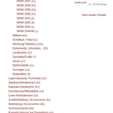
WHW 1937
(11)
Lieferzeit:
ca. 3-5 Werktage
WHW 1938
(40)
WHW 1939
(52)
WHW 1940
(41)
Jetzt kaufen
Details
WHW 1941
(2)
WHW 1942
(6)
WHW 1943
(2)
WHW 1944/45
(1)
Militaria
(80)
Schellack / Vinyl
(11)
Werbung/ Reklame
(154)
Dokumente, Urkunden...
(55)
Landkarten
(12)
Gemälde/Grafik
(7)
Uhren
(17)
DDR/UdSSR
(22)
Sonstiges
(11)
Antiquitäten
(5)
Lagerräumung / Konvolute
(15)
Spielkiste/Kinderkram
(23)
Kalender/Jahrbücher
(67)
Kunstdrucke/Wandbilder
(13)
Land-/Heimatkarten
(14)
Zunftbekleidung / Accessoires
(54)
Bekleidung / Accessoires
(86)
Schmuckstücke
(88)
Koppelschlösser mit Doppeldorn
(44)