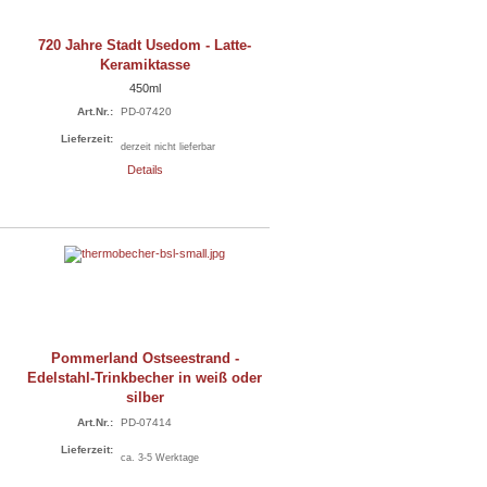
720 Jahre Stadt Usedom - Latte-
Keramiktasse
450ml
Art.Nr.:
PD-07420
Lieferzeit:
derzeit nicht lieferbar
Details
Pommerland Ostseestrand -
Edelstahl-Trinkbecher in weiß oder
silber
Art.Nr.:
PD-07414
Lieferzeit:
ca. 3-5 Werktage