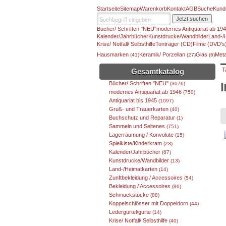
Startseite
Sitemap
Warenkorb
Kontakt
AGB
Suche
Kund
Jetzt suchen
Bücher/ Schriften "NEU"
modernes Antiquariat ab 19
Kalender/Jahrbücher
Kunstdrucke/Wandbilder
Land-/
Krise/ Notfall/ Selbsthilfe
Tonträger (CD)
Filme (DVD's
Hausmarken
Keramik/ Porzellan
Glas
Meta
(41)
(27)
(6)
T
Gesamtkatalog
Bücher/ Schriften "NEU"
(3076)
modernes Antiquariat ab 1946
(750)
Antiquariat bis 1945
(1097)
Gruß- und Trauerkarten
(40)
Buchschutz und Reparatur
(1)
Sammeln und Seltenes
(751)
Lagerräumung / Konvolute
(15)
Spielkiste/Kinderkram
(23)
Kalender/Jahrbücher
(67)
Kunstdrucke/Wandbilder
(13)
Land-/Heimatkarten
(14)
Zunftbekleidung / Accessoires
(54)
Bekleidung / Accessoires
(86)
Schmuckstücke
(88)
Koppelschlösser mit Doppeldorn
(44)
Ledergürtel/gurte
(14)
Krise/ Notfall/ Selbsthilfe
(40)