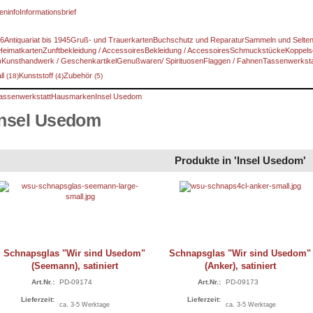
eninfo
Informationsbrief
46
Antiquariat bis 1945
Gruß- und Trauerkarten
Buchschutz und Reparatur
Sammeln und Selte
Heimatkarten
Zunftbekleidung / Accessoires
Bekleidung / Accessoires
Schmuckstücke
Koppels
)
Kunsthandwerk / Geschenkartikel
Genußwaren/ Spirituosen
Flaggen / Fahnen
Tassenwerksta
ll
Kunststoff
Zubehör
(18)
(4)
(5)
assenwerkstatt
Hausmarken
Insel Usedom
Insel Usedom
Produkte in 'Insel Usedom'
Schnapsglas "Wir sind Usedom"
Schnapsglas "Wir sind Usedom"
(Seemann), satiniert
(Anker), satiniert
Art.Nr.:
PD-09174
Art.Nr.:
PD-09173
Lieferzeit:
Lieferzeit:
ca. 3-5 Werktage
ca. 3-5 Werktage