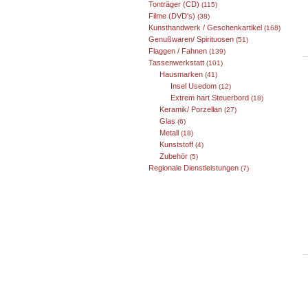
Tonträger (CD)
(115)
Filme (DVD's)
(38)
Kunsthandwerk / Geschenkartikel
(168)
Genußwaren/ Spirituosen
(51)
Flaggen / Fahnen
(139)
Tassenwerkstatt
(101)
Hausmarken
(41)
Insel Usedom
(12)
Extrem hart Steuerbord
(18)
Keramik/ Porzellan
(27)
Glas
(6)
Metall
(18)
Kunststoff
(4)
Zubehör
(5)
Regionale Dienstleistungen
(7)