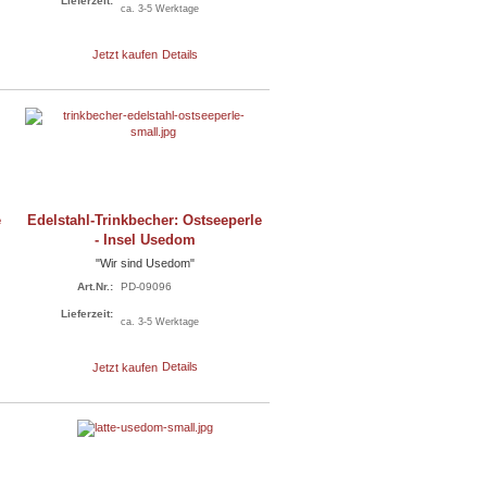
Lieferzeit:
ca. 3-5 Werktage
Jetzt kaufen
Details
e
Edelstahl-Trinkbecher: Ostseeperle
- Insel Usedom
"Wir sind Usedom"
Art.Nr.:
PD-09096
Lieferzeit:
ca. 3-5 Werktage
Jetzt kaufen
Details