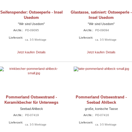
Seifenspender: Ostseeperle - Insel
Glastasse, satiniert: Ostseeperle -
Usedom
Insel Usedom
"Wir sind Usedom"
"Wir sind Usedom"
Art.Nr.:
PD-09095
Art.Nr.:
PD-09094
Lieferzeit:
Lieferzeit:
ca. 3-5 Werktage
ca. 3-5 Werktage
Jetzt kaufen
Details
Jetzt kaufen
Details
Pommerland Ostseestrand -
Pommerland Ostseestrand -
Keramikbecher für Unterwegs
Seebad Ahlbeck
Seebad Ahlbeck
große, konische Tasse
Art.Nr.:
PD-07419
Art.Nr.:
PD-07416
Lieferzeit:
Lieferzeit:
ca. 3-5 Werktage
ca. 3-5 Werktage