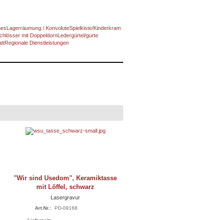
nes
Lagerräumung / Konvolute
Spielkiste/Kinderkram
chlösser mit Doppeldorn
Ledergürtel/gurte
tt
Regionale Dienstleistungen
"Wir sind Usedom", Keramiktasse
mit Löffel, schwarz
Lasergravur
Art.Nr.:
PD-09168