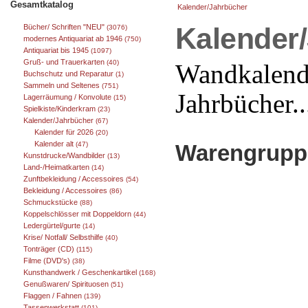
Gesamtkatalog
Kalender/Jahrbücher
Kalender
Bücher/ Schriften "NEU"
(3076)
modernes Antiquariat ab 1946
(750)
Antiquariat bis 1945
(1097)
Gruß- und Trauerkarten
(40)
Wandkalende
Buchschutz und Reparatur
(1)
Sammeln und Seltenes
(751)
Jahrbücher..
Lagerräumung / Konvolute
(15)
Spielkiste/Kinderkram
(23)
Kalender/Jahrbücher
(67)
Kalender für 2026
(20)
Kalender alt
Warengruppe
(47)
Kunstdrucke/Wandbilder
(13)
Land-/Heimatkarten
(14)
Zunftbekleidung / Accessoires
(54)
Bekleidung / Accessoires
(86)
Schmuckstücke
(88)
Koppelschlösser mit Doppeldorn
(44)
Ledergürtel/gurte
(14)
Krise/ Notfall/ Selbsthilfe
(40)
Tonträger (CD)
(115)
Filme (DVD's)
(38)
Kunsthandwerk / Geschenkartikel
(168)
Genußwaren/ Spirituosen
(51)
Flaggen / Fahnen
(139)
Tassenwerkstatt
(101)