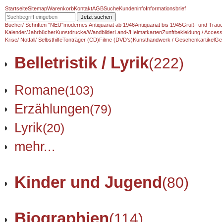
Startseite
Sitemap
Warenkorb
Kontakt
AGB
Suche
Kundeninfo
Informationsbrief
Jetzt suchen
Bücher/ Schriften "NEU"
modernes Antiquariat ab 1946
Antiquariat bis 1945
Gruß- und Traue
Kalender/Jahrbücher
Kunstdrucke/Wandbilder
Land-/Heimatkarten
Zunftbekleidung / Access
Krise/ Notfall/ Selbsthilfe
Tonträger (CD)
Filme (DVD's)
Kunsthandwerk / Geschenkartikel
Ge
Belletristik / Lyrik
(222)
Romane
(103)
Erzählungen
(79)
Lyrik
(20)
mehr...
Kinder und Jugend
(80)
Biographien
(114)