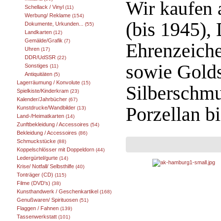
Wir kaufen 
Schellack / Vinyl
(11)
Werbung/ Reklame
(154)
(bis 1945),
Dokumente, Urkunden...
(55)
Landkarten
(12)
Gemälde/Grafik
(7)
Ehrenzeich
Uhren
(17)
DDR/UdSSR
(22)
sowie Gold
Sonstiges
(11)
Antiquitäten
(5)
Lagerräumung / Konvolute
(15)
Silberschmu
Spielkiste/Kinderkram
(23)
Kalender/Jahrbücher
(67)
Porzellan b
Kunstdrucke/Wandbilder
(13)
Land-/Heimatkarten
(14)
Zunftbekleidung / Accessoires
(54)
Bekleidung / Accessoires
(86)
Schmuckstücke
(88)
Koppelschlösser mit Doppeldorn
(44)
Ledergürtel/gurte
(14)
Krise/ Notfall/ Selbsthilfe
(40)
Tonträger (CD)
(115)
Filme (DVD's)
(38)
Kunsthandwerk / Geschenkartikel
(168)
Genußwaren/ Spirituosen
(51)
Flaggen / Fahnen
(139)
Tassenwerkstatt
(101)