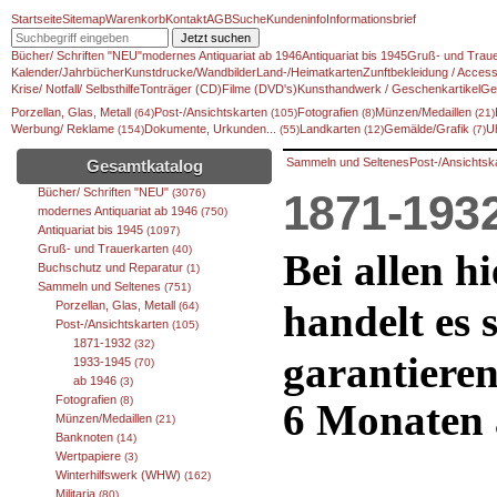
Startseite
Sitemap
Warenkorb
Kontakt
AGB
Suche
Kundeninfo
Informationsbrief
Jetzt suchen
Bücher/ Schriften "NEU"
modernes Antiquariat ab 1946
Antiquariat bis 1945
Gruß- und Traue
Kalender/Jahrbücher
Kunstdrucke/Wandbilder
Land-/Heimatkarten
Zunftbekleidung / Access
Krise/ Notfall/ Selbsthilfe
Tonträger (CD)
Filme (DVD's)
Kunsthandwerk / Geschenkartikel
Ge
Porzellan, Glas, Metall
Post-/Ansichtskarten
Fotografien
Münzen/Medaillen
(64)
(105)
(8)
(21)
Werbung/ Reklame
Dokumente, Urkunden...
Landkarten
Gemälde/Grafik
U
(154)
(55)
(12)
(7)
Sammeln und Seltenes
Post-/Ansichtsk
Gesamtkatalog
Bücher/ Schriften "NEU"
(3076)
1871-193
modernes Antiquariat ab 1946
(750)
Antiquariat bis 1945
(1097)
Gruß- und Trauerkarten
(40)
Bei allen h
Buchschutz und Reparatur
(1)
Sammeln und Seltenes
(751)
handelt es 
Porzellan, Glas, Metall
(64)
Post-/Ansichtskarten
(105)
1871-1932
(32)
garantiere
1933-1945
(70)
ab 1946
(3)
Fotografien
(8)
6 Monaten a
Münzen/Medaillen
(21)
Banknoten
(14)
Wertpapiere
(3)
Winterhilfswerk (WHW)
(162)
Militaria
(80)