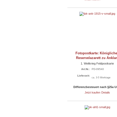
Fotopostkarte: Königlich
Reservelazarett zu Ankl
1. Weltkrieg Feldpostkarte
Art.Nr.:
PD-09540
Lieferzeit:
ca. 3-5 Werktage
Differenzbesteuert nach §25a 
Jetzt kaufen
Details