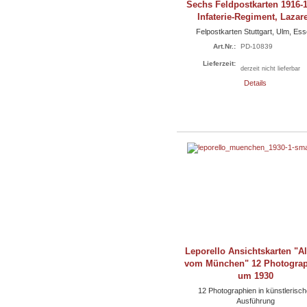
Sechs Feldpostkarten 1916-1
Infaterie-Regiment, Lazare
Felpostkarten Stuttgart, Ulm, Es
Art.Nr.:
PD-10839
Lieferzeit:
derzeit nicht lieferbar
Details
Leporello Ansichtskarten "
vom München" 12 Photogra
um 1930
12 Photographien in künstlerisch
Ausführung