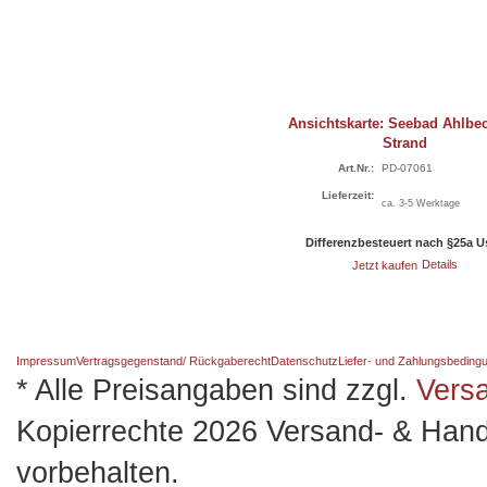
Ansichtskarte: Seebad Ahlbe
Strand
Art.Nr.:
PD-07061
Lieferzeit:
ca. 3-5 Werktage
Differenzbesteuert nach §25a 
Jetzt kaufen
Details
Impressum
Vertragsgegenstand/ Rückgaberecht
Datenschutz
Liefer- und Zahlungsbeding
* Alle Preisangaben sind zzgl.
Vers
Kopierrechte 2026 Versand- & Hand
vorbehalten.