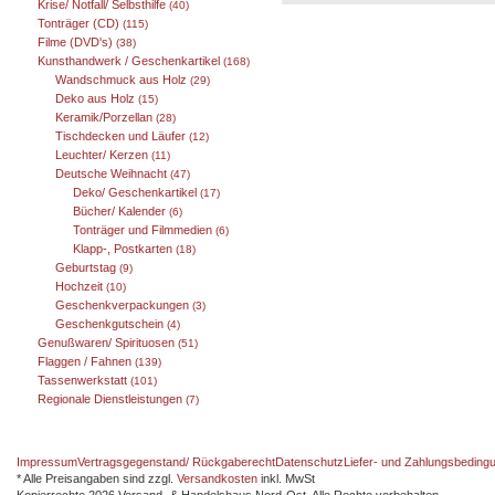
Krise/ Notfall/ Selbsthilfe
(40)
Tonträger (CD)
(115)
Filme (DVD's)
(38)
Kunsthandwerk / Geschenkartikel
(168)
Wandschmuck aus Holz
(29)
Deko aus Holz
(15)
Keramik/Porzellan
(28)
Tischdecken und Läufer
(12)
Leuchter/ Kerzen
(11)
Deutsche Weihnacht
(47)
Deko/ Geschenkartikel
(17)
Bücher/ Kalender
(6)
Tonträger und Filmmedien
(6)
Klapp-, Postkarten
(18)
Geburtstag
(9)
Hochzeit
(10)
Geschenkverpackungen
(3)
Geschenkgutschein
(4)
Genußwaren/ Spirituosen
(51)
Flaggen / Fahnen
(139)
Tassenwerkstatt
(101)
Regionale Dienstleistungen
(7)
Impressum
Vertragsgegenstand/ Rückgaberecht
Datenschutz
Liefer- und Zahlungsbeding
* Alle Preisangaben sind zzgl.
Versandkosten
inkl. MwSt