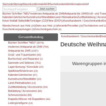
Startseite
Sitemap
Warenkorb
Kontakt
AGB
Suche
Kundeninfo
Informationsbrief
Jetzt suchen
Bücher/ Schriften "NEU"
modernes Antiquariat ab 1946
Antiquariat bis 1945
Gruß- und Traue
Kalender/Jahrbücher
Kunstdrucke/Wandbilder
Land-/Heimatkarten
Zunftbekleidung / Access
Krise/ Notfall/ Selbsthilfe
Tonträger (CD)
Filme (DVD's)
Kunsthandwerk / Geschenkartikel
Ge
Wandschmuck aus Holz
Deko aus Holz
Keramik/Porzellan
Tischdecken und L
(29)
(15)
(28)
Geschenkverpackungen
Geschenkgutschein
(3)
(4)
Kunsthandwerk / Geschenkartikel
Deut
Gesamtkatalog
Bücher/ Schriften "NEU"
Deutsche Weihn
(3076)
modernes Antiquariat ab 1946
(750)
Antiquariat bis 1945
(1097)
Gruß- und Trauerkarten
(40)
Buchschutz und Reparatur
(1)
Warengruppen in
Sammeln und Seltenes
(751)
Lagerräumung / Konvolute
(15)
Spielkiste/Kinderkram
(23)
Kalender/Jahrbücher
(67)
Kunstdrucke/Wandbilder
(13)
Land-/Heimatkarten
(14)
Zunftbekleidung / Accessoires
(54)
Bekleidung / Accessoires
(86)
Schmuckstücke
(88)
Koppelschlösser mit Doppeldorn
(44)
Ledergürtel/gurte
(14)