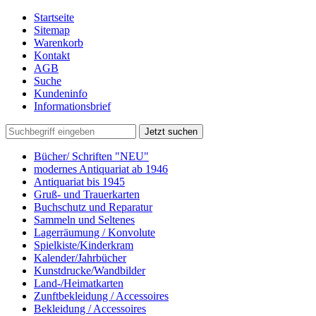
Startseite
Sitemap
Warenkorb
Kontakt
AGB
Suche
Kundeninfo
Informationsbrief
Jetzt suchen
Bücher/ Schriften "NEU"
modernes Antiquariat ab 1946
Antiquariat bis 1945
Gruß- und Trauerkarten
Buchschutz und Reparatur
Sammeln und Seltenes
Lagerräumung / Konvolute
Spielkiste/Kinderkram
Kalender/Jahrbücher
Kunstdrucke/Wandbilder
Land-/Heimatkarten
Zunftbekleidung / Accessoires
Bekleidung / Accessoires