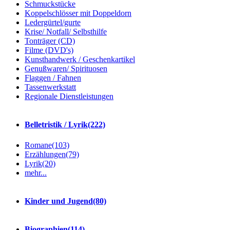
Schmuckstücke
Koppelschlösser mit Doppeldorn
Ledergürtel/gurte
Krise/ Notfall/ Selbsthilfe
Tonträger (CD)
Filme (DVD's)
Kunsthandwerk / Geschenkartikel
Genußwaren/ Spirituosen
Flaggen / Fahnen
Tassenwerkstatt
Regionale Dienstleistungen
Belletristik / Lyrik
(222)
Romane
(103)
Erzählungen
(79)
Lyrik
(20)
mehr...
Kinder und Jugend
(80)
Biographien
(114)