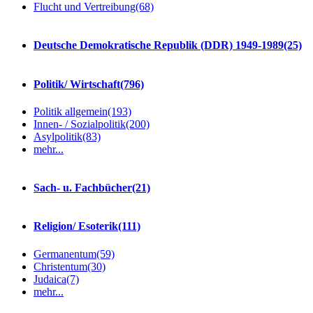
Flucht und Vertreibung
(68)
Deutsche Demokratische Republik (DDR) 1949-1989
(25)
Politik/ Wirtschaft
(796)
Politik allgemein
(193)
Innen- / Sozialpolitik
(200)
Asylpolitik
(83)
mehr...
Sach- u. Fachbücher
(21)
Religion/ Esoterik
(111)
Germanentum
(59)
Christentum
(30)
Judaica
(7)
mehr...