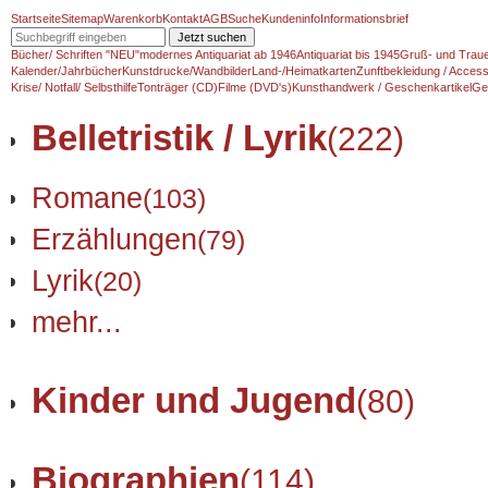
Startseite
Sitemap
Warenkorb
Kontakt
AGB
Suche
Kundeninfo
Informationsbrief
Jetzt suchen
Bücher/ Schriften "NEU"
modernes Antiquariat ab 1946
Antiquariat bis 1945
Gruß- und Traue
Kalender/Jahrbücher
Kunstdrucke/Wandbilder
Land-/Heimatkarten
Zunftbekleidung / Access
Krise/ Notfall/ Selbsthilfe
Tonträger (CD)
Filme (DVD's)
Kunsthandwerk / Geschenkartikel
Ge
Belletristik / Lyrik
(222)
Romane
(103)
Erzählungen
(79)
Lyrik
(20)
mehr...
Kinder und Jugend
(80)
Biographien
(114)