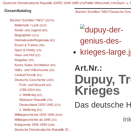
Deutsche Demokratische Republik (DDR) 1949-1989
Politik/ Wirtschaft
Sach- u.
(25)
(796)
Gesamtkatalog
Bücher/ Schriften "NEU"
Deutsche Ges
Bücher/ Schriften "NEU"
(3076)
Belletristik / Lyrik
(222)
Kinder und Jugend
(80)
Biographien
(114)
Heimatkunde/Regionalia
(92)
Essen & Trinken
(58)
Sport & Hobby
(15)
Haus und Hof
(22)
Ratgeber
(35)
Kunst, Kultur, Architektur
Art.Nr.:
(60)
Volks- und Völkerkunde
(30)
Dupuy, Tr
Lexika/Chronik
(61)
Deutsche Geschichte
(430)
Früh- und Neuzeit
Krieges
(40)
1789-1914
(56)
1. Weltkrieg
(62)
Weimarer Republik
(76)
Das deutsche H
Deutschland 1933-1945
(115)
2. Weltkrieg
(81)
Militärgeschichte 1933-1945
(643)
in
Militärgeschichte ab 1946
(25)
Kriegsende 1945-1949
(198)
Deutsche Demokratische Republik (DDR) 1949-1989
(25)