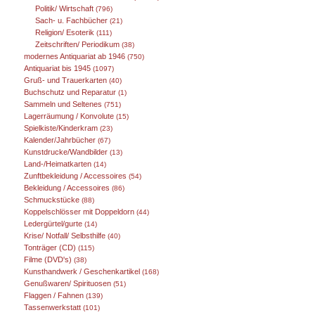
Politik/ Wirtschaft
(796)
Sach- u. Fachbücher
(21)
Religion/ Esoterik
(111)
Zeitschriften/ Periodikum
(38)
modernes Antiquariat ab 1946
(750)
Antiquariat bis 1945
(1097)
Gruß- und Trauerkarten
(40)
Buchschutz und Reparatur
(1)
Sammeln und Seltenes
(751)
Lagerräumung / Konvolute
(15)
Spielkiste/Kinderkram
(23)
Kalender/Jahrbücher
(67)
Kunstdrucke/Wandbilder
(13)
Land-/Heimatkarten
(14)
Zunftbekleidung / Accessoires
(54)
Bekleidung / Accessoires
(86)
Schmuckstücke
(88)
Koppelschlösser mit Doppeldorn
(44)
Ledergürtel/gurte
(14)
Krise/ Notfall/ Selbsthilfe
(40)
Tonträger (CD)
(115)
Filme (DVD's)
(38)
Kunsthandwerk / Geschenkartikel
(168)
Genußwaren/ Spirituosen
(51)
Flaggen / Fahnen
(139)
Tassenwerkstatt
(101)