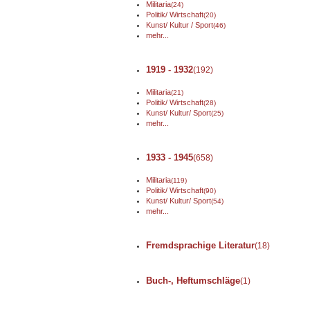
Militaria
(24)
Politik/ Wirtschaft
(20)
Kunst/ Kultur / Sport
(46)
mehr...
1919 - 1932
(192)
Militaria
(21)
Politik/ Wirtschaft
(28)
Kunst/ Kultur/ Sport
(25)
mehr...
1933 - 1945
(658)
Militaria
(119)
Politik/ Wirtschaft
(90)
Kunst/ Kultur/ Sport
(54)
mehr...
Fremdsprachige Literatur
(18)
Buch-, Heftumschläge
(1)