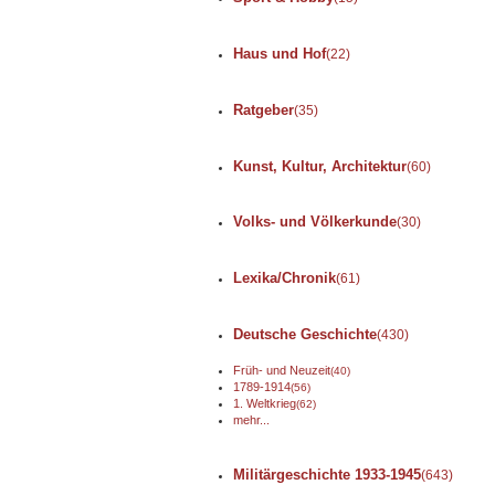
Haus und Hof
(22)
Ratgeber
(35)
Kunst, Kultur, Architektur
(60)
Volks- und Völkerkunde
(30)
Lexika/Chronik
(61)
Deutsche Geschichte
(430)
Früh- und Neuzeit
(40)
1789-1914
(56)
1. Weltkrieg
(62)
mehr...
Militärgeschichte 1933-1945
(643)