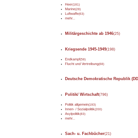
Heer
(181)
Marine
(28)
Luftwaffe
(63)
mehr...
Militärgeschichte ab 1946
(25)
Kriegsende 1945-1949
(198)
Endkampf
(58)
Flucht und Vertreibung
(68)
Deutsche Demokratische Republik (DD
Politik/ Wirtschaft
(796)
Politik allgemein
(193)
Innen- / Sozialpolitik
(200)
Asylpolitik
(83)
mehr...
Sach- u. Fachbücher
(21)