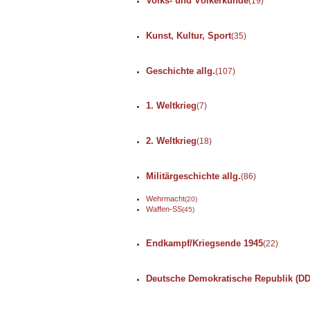
Volks- und Völkerkunde
(19)
Kunst, Kultur, Sport
(35)
Geschichte allg.
(107)
1. Weltkrieg
(7)
2. Weltkrieg
(18)
Militärgeschichte allg.
(86)
Wehrmacht
(20)
Waffen-SS
(45)
Endkampf/Kriegsende 1945
(22)
Deutsche Demokratische Republik (D