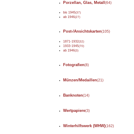
Porzellan, Glas, Metall
(64)
bis 1945
(37)
ab 1946
(27)
Post-/Ansichtskarten
(105)
1871-1932
(32)
1933-1945
(70)
ab 1946
(3)
Fotografien
(8)
Münzen/Medaillen
(21)
Banknoten
(14)
Wertpapiere
(3)
Winterhilfswerk (WHW)
(162)