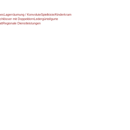
nes
Lagerräumung / Konvolute
Spielkiste/Kinderkram
chlösser mit Doppeldorn
Ledergürtel/gurte
tt
Regionale Dienstleistungen