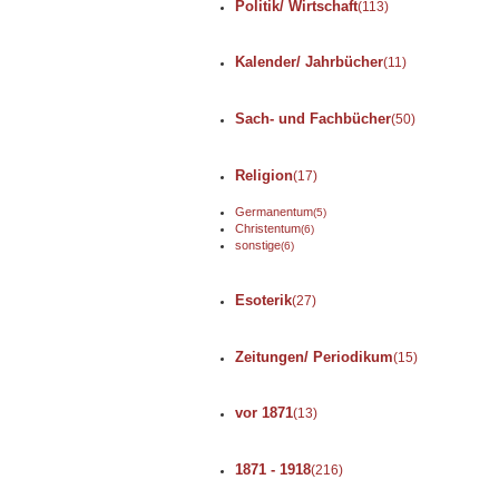
Politik/ Wirtschaft
(113)
Kalender/ Jahrbücher
(11)
Sach- und Fachbücher
(50)
Religion
(17)
Germanentum
(5)
Christentum
(6)
sonstige
(6)
Esoterik
(27)
Zeitungen/ Periodikum
(15)
vor 1871
(13)
1871 - 1918
(216)