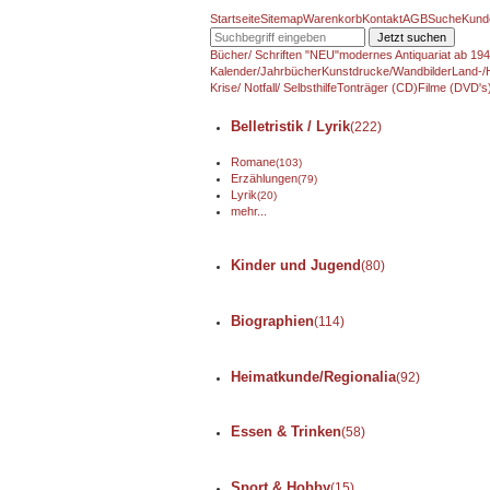
Startseite
Sitemap
Warenkorb
Kontakt
AGB
Suche
Kund
Jetzt suchen
Bücher/ Schriften "NEU"
modernes Antiquariat ab 19
Kalender/Jahrbücher
Kunstdrucke/Wandbilder
Land-/
Krise/ Notfall/ Selbsthilfe
Tonträger (CD)
Filme (DVD's
Belletristik / Lyrik
(222)
Romane
(103)
Erzählungen
(79)
Lyrik
(20)
mehr...
Kinder und Jugend
(80)
Biographien
(114)
Heimatkunde/Regionalia
(92)
Essen & Trinken
(58)
Sport & Hobby
(15)