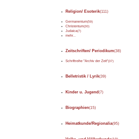
Religion/ Esoterik
(111)
Germanentum
(59)
Christentum
(30)
Judaica
(7)
mehr...
Zeitschriften/ Periodikum
(38)
Schriftreihe "Archiv der Zeit"
(37)
Belletristik / Lyrik
(39)
Kinder u. Jugend
(7)
Biographien
(15)
Heimatkunde/Regionalia
(95)