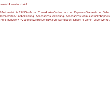
eninfo
Informationsbrief
46
Antiquariat bis 1945
Gruß- und Trauerkarten
Buchschutz und Reparatur
Sammeln und Selte
Heimatkarten
Zunftbekleidung / Accessoires
Bekleidung / Accessoires
Schmuckstücke
Koppels
)
Kunsthandwerk / Geschenkartikel
Genußwaren/ Spirituosen
Flaggen / Fahnen
Tassenwerksta