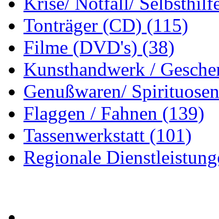
Krise/ Notfall/ Selbsthilf
Tonträger (CD)
(115)
Filme (DVD's)
(38)
Kunsthandwerk / Gesche
Genußwaren/ Spirituose
Flaggen / Fahnen
(139)
Tassenwerkstatt
(101)
Regionale Dienstleistun