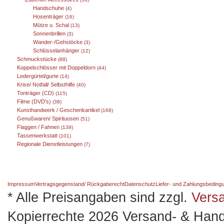
Handschuhe
(4)
Hosenträger
(16)
Mütze u. Schal
(13)
Sonnenbrillen
(3)
Wander-/Gehstöcke
(3)
Schlüsselanhänger
(12)
Schmuckstücke
(88)
Koppelschlösser mit Doppeldorn
(44)
Ledergürtel/gurte
(14)
Krise/ Notfall/ Selbsthilfe
(40)
Tonträger (CD)
(115)
Filme (DVD's)
(38)
Kunsthandwerk / Geschenkartikel
(168)
Genußwaren/ Spirituosen
(51)
Flaggen / Fahnen
(139)
Tassenwerkstatt
(101)
Regionale Dienstleistungen
(7)
Impressum
Vertragsgegenstand/ Rückgaberecht
Datenschutz
Liefer- und Zahlungsbeding
* Alle Preisangaben sind zzgl.
Vers
Kopierrechte 2026 Versand- & Hand