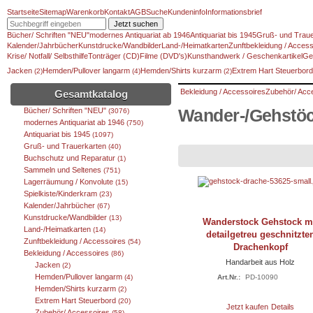
Startseite
Sitemap
Warenkorb
Kontakt
AGB
Suche
Kundeninfo
Informationsbrief
Jetzt suchen
Bücher/ Schriften "NEU"
modernes Antiquariat ab 1946
Antiquariat bis 1945
Gruß- und Traue
Kalender/Jahrbücher
Kunstdrucke/Wandbilder
Land-/Heimatkarten
Zunftbekleidung / Access
Krise/ Notfall/ Selbsthilfe
Tonträger (CD)
Filme (DVD's)
Kunsthandwerk / Geschenkartikel
Ge
Jacken
Hemden/Pullover langarm
Hemden/Shirts kurzarm
Extrem Hart Steuerbor
(2)
(4)
(2)
Bekleidung / Accessoires
Zubehör/ Acc
Gesamtkatalog
Bücher/ Schriften "NEU"
Wander-/Gehstö
(3076)
modernes Antiquariat ab 1946
(750)
Antiquariat bis 1945
(1097)
Gruß- und Trauerkarten
(40)
Buchschutz und Reparatur
(1)
Sammeln und Seltenes
(751)
Lagerräumung / Konvolute
(15)
Spielkiste/Kinderkram
(23)
Kalender/Jahrbücher
(67)
Kunstdrucke/Wandbilder
(13)
Wanderstock Gehstock m
Land-/Heimatkarten
(14)
detailgetreu geschnitzte
Zunftbekleidung / Accessoires
(54)
Drachenkopf
Bekleidung / Accessoires
(86)
Handarbeit aus Holz
Jacken
(2)
Hemden/Pullover langarm
(4)
Art.Nr.:
PD-10090
Hemden/Shirts kurzarm
(2)
Extrem Hart Steuerbord
(20)
Jetzt kaufen
Details
Zubehör/ Accessoires
(58)