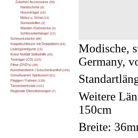
Zubehör/ Accessoires
(58)
Handschuhe
(4)
Hosenträger
(16)
Mütze u. Schal
(13)
Sonnenbrillen
(3)
Wander-/Gehstöcke
(3)
Schlüsselanhänger
(12)
Schmuckstücke
(88)
Modische, s
Koppelschlösser mit Doppeldorn
(44)
Ledergürtel/gurte
(14)
Krise/ Notfall/ Selbsthilfe
(40)
Germany, v
Tonträger (CD)
(115)
Filme (DVD's)
(38)
Kunsthandwerk / Geschenkartikel
(168)
Standartlän
Genußwaren/ Spirituosen
(51)
Flaggen / Fahnen
(139)
Tassenwerkstatt
(101)
Regionale Dienstleistungen
(7)
Weitere Lä
150cm
Breite: 36