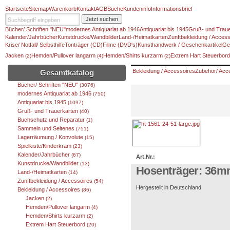
Startseite
Sitemap
Warenkorb
Kontakt
AGB
Suche
Kundeninfo
Informationsbrief
Jetzt suchen
Bücher/ Schriften "NEU"
modernes Antiquariat ab 1946
Antiquariat bis 1945
Gruß- und Traue
Kalender/Jahrbücher
Kunstdrucke/Wandbilder
Land-/Heimatkarten
Zunftbekleidung / Access
Krise/ Notfall/ Selbsthilfe
Tonträger (CD)
Filme (DVD's)
Kunsthandwerk / Geschenkartikel
Ge
Jacken
Hemden/Pullover langarm
Hemden/Shirts kurzarm
Extrem Hart Steuerbor
(2)
(4)
(2)
Bekleidung / Accessoires
Zubehör/ Acc
Gesamtkatalog
Bücher/ Schriften "NEU"
(3076)
modernes Antiquariat ab 1946
(750)
Antiquariat bis 1945
(1097)
Gruß- und Trauerkarten
(40)
Buchschutz und Reparatur
(1)
Sammeln und Seltenes
(751)
Lagerräumung / Konvolute
(15)
Spielkiste/Kinderkram
(23)
Kalender/Jahrbücher
(67)
Art.Nr.:
Kunstdrucke/Wandbilder
(13)
Hosenträger: 36mm 
Land-/Heimatkarten
(14)
Zunftbekleidung / Accessoires
(54)
Hergestellt in Deutschland
Bekleidung / Accessoires
(86)
Jacken
(2)
Hemden/Pullover langarm
(4)
Hemden/Shirts kurzarm
(2)
Extrem Hart Steuerbord
(20)