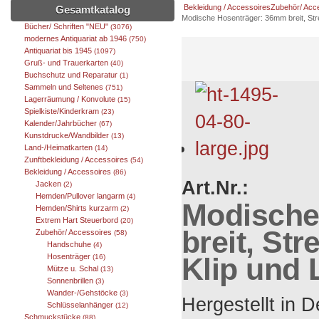
Bekleidung / Accessoires
Zubehör/ Acc
Gesamtkatalog
Modische Hosenträger: 36mm breit, Stre
Bücher/ Schriften "NEU"
(3076)
modernes Antiquariat ab 1946
(750)
Antiquariat bis 1945
(1097)
Gruß- und Trauerkarten
(40)
Buchschutz und Reparatur
(1)
Sammeln und Seltenes
(751)
Lagerräumung / Konvolute
(15)
Spielkiste/Kinderkram
(23)
Kalender/Jahrbücher
(67)
Kunstdrucke/Wandbilder
(13)
Land-/Heimatkarten
(14)
Zunftbekleidung / Accessoires
(54)
Bekleidung / Accessoires
(86)
Art.Nr.:
Jacken
(2)
Hemden/Pullover langarm
(4)
Modische
Hemden/Shirts kurzarm
(2)
Extrem Hart Steuerbord
(20)
breit, St
Zubehör/ Accessoires
(58)
Handschuhe
(4)
Klip und 
Hosenträger
(16)
Mütze u. Schal
(13)
Sonnenbrillen
(3)
Wander-/Gehstöcke
(3)
Hergestellt in 
Schlüsselanhänger
(12)
Schmuckstücke
(88)