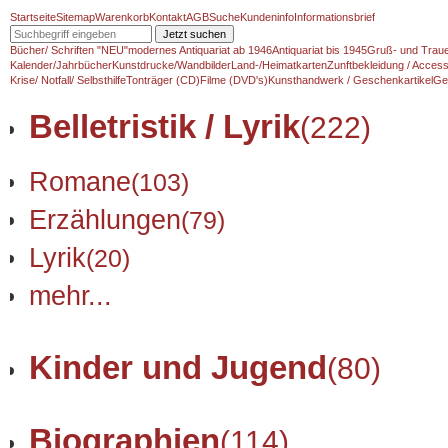
Startseite
Sitemap
Warenkorb
Kontakt
AGB
Suche
Kundeninfo
Informationsbrief
Jetzt suchen
Bücher/ Schriften "NEU"
modernes Antiquariat ab 1946
Antiquariat bis 1945
Gruß- und Traue
Kalender/Jahrbücher
Kunstdrucke/Wandbilder
Land-/Heimatkarten
Zunftbekleidung / Access
Krise/ Notfall/ Selbsthilfe
Tonträger (CD)
Filme (DVD's)
Kunsthandwerk / Geschenkartikel
Ge
Belletristik / Lyrik
(222)
Romane
(103)
Erzählungen
(79)
Lyrik
(20)
mehr...
Kinder und Jugend
(80)
Biographien
(114)