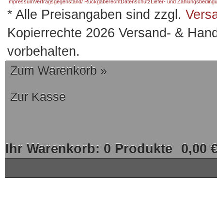
Impressum
Vertragsgegenstand/ Rückgaberecht
Datenschutz
Liefer- und Zahlungsbeding
* Alle Preisangaben sind zzgl.
Vers
Kopierrechte 2026 Versand- & Hand
vorbehalten.
Zum Warenkorb »
Zur Kasse
Ihr Warenkorb:
0
Produkte
0,00 