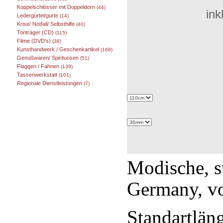
Koppelschlösser mit Doppeldorn
(44)
ink
Ledergürtel/gurte
(14)
Krise/ Notfall/ Selbsthilfe
(40)
Tonträger (CD)
(115)
Filme (DVD's)
(38)
Kunsthandwerk / Geschenkartikel
(168)
Genußwaren/ Spirituosen
(51)
Flaggen / Fahnen
(139)
Tassenwerkstatt
(101)
Regionale Dienstleistungen
(7)
Modische, s
Germany, v
Standartlän