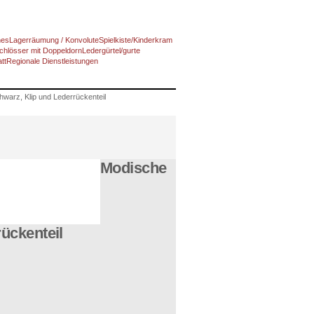
nes
Lagerräumung / Konvolute
Spielkiste/Kinderkram
chlösser mit Doppeldorn
Ledergürtel/gurte
tt
Regionale Dienstleistungen
warz, Klip und Lederrückenteil
Modische
ückenteil