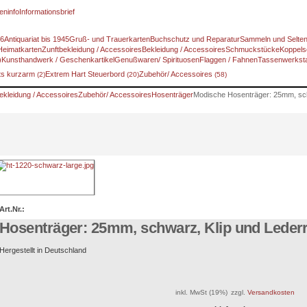
eninfo
Informationsbrief
46
Antiquariat bis 1945
Gruß- und Trauerkarten
Buchschutz und Reparatur
Sammeln und Selte
Heimatkarten
Zunftbekleidung / Accessoires
Bekleidung / Accessoires
Schmuckstücke
Koppels
)
Kunsthandwerk / Geschenkartikel
Genußwaren/ Spirituosen
Flaggen / Fahnen
Tassenwerksta
ts kurzarm
Extrem Hart Steuerbord
Zubehör/ Accessoires
(2)
(20)
(58)
ekleidung / Accessoires
Zubehör/ Accessoires
Hosenträger
Modische Hosenträger: 25mm, sch
Art.Nr.:
Hosenträger: 25mm, schwarz, Klip und Lederr
Hergestellt in Deutschland
inkl. MwSt (19%)
zzgl.
Versandkosten