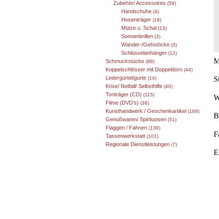
Zubehör/ Accessoires
(58)
Handschuhe
(4)
Hosenträger
(16)
Mütze u. Schal
(13)
Sonnenbrillen
(3)
Wander-/Gehstöcke
(3)
Schlüsselanhänger
(12)
M
Schmuckstücke
(88)
Koppelschlösser mit Doppeldorn
(44)
Ledergürtel/gurte
S
(14)
Krise/ Notfall/ Selbsthilfe
(40)
Tonträger (CD)
(115)
W
Filme (DVD's)
(38)
Kunsthandwerk / Geschenkartikel
(168)
B
Genußwaren/ Spirituosen
(51)
Flaggen / Fahnen
(139)
F
Tassenwerkstatt
(101)
Regionale Dienstleistungen
(7)
E