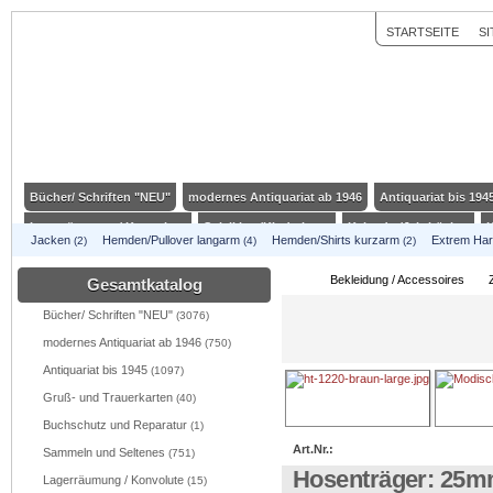
STARTSEITE
S
Bücher/ Schriften "NEU"
modernes Antiquariat ab 1946
Antiquariat bis 194
Lagerräumung / Konvolute
Spielkiste/Kinderkram
Kalender/Jahrbücher
K
Jacken
Hemden/Pullover langarm
Hemden/Shirts kurzarm
Extrem Har
(2)
(4)
(2)
Bekleidung / Accessoires
Schmuckstücke
Koppelschlösser mit Doppeldor
Bekleidung / Accessoires
Gesamtkatalog
Kunsthandwerk / Geschenkartikel
Genußwaren/ Spirituosen
Flaggen / Fah
Bücher/ Schriften "NEU"
(3076)
modernes Antiquariat ab 1946
(750)
Antiquariat bis 1945
(1097)
Gruß- und Trauerkarten
(40)
Buchschutz und Reparatur
(1)
Art.Nr.:
Sammeln und Seltenes
(751)
Hosenträger: 25mm
Lagerräumung / Konvolute
(15)