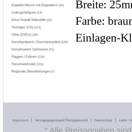
Breite: 25
Koppelschlösser mit Doppeldorn
(44)
Ledergürtel/gurte
(14)
Farbe: brau
Krise/ Notfall/ Selbsthilfe
(40)
Tonträger (CD)
(115)
Einlagen-Kl
Filme (DVD's)
(38)
Kunsthandwerk / Geschenkartikel
(168)
Genußwaren/ Spirituosen
(51)
Flaggen / Fahnen
(139)
Tassenwerkstatt
(101)
Regionale Dienstleistungen
(7)
Impressum
Vertragsgegenstand/ Rückgaberecht
Datenschutz
Liefer- 
* Alle Preisangaben sind