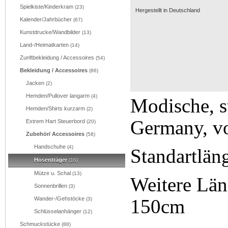
Spielkiste/Kinderkram
(23)
Hergestellt in Deutschland
Kalender/Jahrbücher
(67)
Kunstdrucke/Wandbilder
(13)
Land-/Heimatkarten
(14)
Zunftbekleidung / Accessoires
(54)
Bekleidung / Accessoires
(86)
Jacken
(2)
Hemden/Pullover langarm
(4)
Modische, s
Hemden/Shirts kurzarm
(2)
Germany, v
Extrem Hart Steuerbord
(20)
Zubehör/ Accessoires
(58)
Handschuhe
(4)
Standartlän
Hosenträger
(16)
Mütze u. Schal
(13)
Weitere Lä
Sonnenbrillen
(3)
Wander-/Gehstöcke
150cm
(3)
Schlüsselanhänger
(12)
Schmuckstücke
(88)