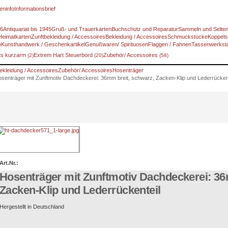
eninfo
Informationsbrief
46
Antiquariat bis 1945
Gruß- und Trauerkarten
Buchschutz und Reparatur
Sammeln und Selte
Heimatkarten
Zunftbekleidung / Accessoires
Bekleidung / Accessoires
Schmuckstücke
Koppels
)
Kunsthandwerk / Geschenkartikel
Genußwaren/ Spirituosen
Flaggen / Fahnen
Tassenwerksta
ts kurzarm
Extrem Hart Steuerbord
Zubehör/ Accessoires
(2)
(20)
(58)
ekleidung / Accessoires
Zubehör/ Accessoires
Hosenträger
senträger mit Zunftmotiv Dachdeckerei: 36mm breit, schwarz, Zacken-Klip und Lederrückent
Art.Nr.:
Hosenträger mit Zunftmotiv Dachdeckerei: 36
Zacken-Klip und Lederrückenteil
Hergestellt in Deutschland