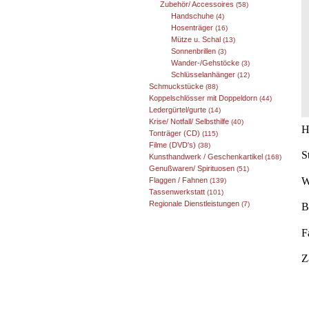
Zubehör/ Accessoires
(58)
Handschuhe
(4)
Hosenträger
(16)
Mütze u. Schal
(13)
Sonnenbrillen
(3)
Wander-/Gehstöcke
(3)
Schlüsselanhänger
(12)
Schmuckstücke
(88)
Koppelschlösser mit Doppeldorn
(44)
Ledergürtel/gurte
(14)
Krise/ Notfall/ Selbsthilfe
(40)
H
Tonträger (CD)
(115)
Filme (DVD's)
(38)
S
Kunsthandwerk / Geschenkartikel
(168)
Genußwaren/ Spirituosen
(51)
W
Flaggen / Fahnen
(139)
Tassenwerkstatt
(101)
Regionale Dienstleistungen
(7)
B
F
Z