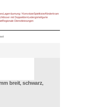
nes
Lagerräumung / Konvolute
Spielkiste/Kinderkram
chlösser mit Doppeldorn
Ledergürtel/gurte
tt
Regionale Dienstleistungen
eil
mm breit, schwarz,