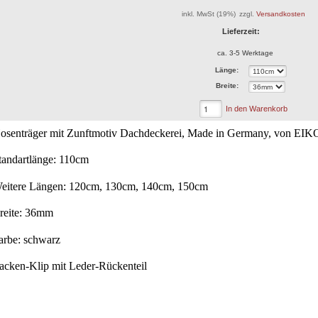
inkl. MwSt (19%)
zzgl.
Versandkosten
Lieferzeit:
ca. 3-5 Werktage
Länge:
Breite:
In den Warenkorb
osenträger mit Zunftmotiv Dachdeckerei, Made in Germany, von EIK
tandartlänge: 110cm
eitere Längen: 120cm, 130cm, 140cm, 150cm
reite: 36mm
arbe: schwarz
acken-Klip mit Leder-Rückenteil