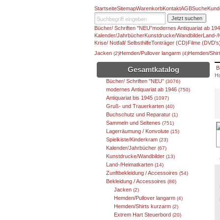
Startseite
Sitemap
Warenkorb
Kontakt
AGB
Suche
Kund
Jetzt suchen
Bücher/ Schriften "NEU"
modernes Antiquariat ab 19
Kalender/Jahrbücher
Kunstdrucke/Wandbilder
Land-/
Krise/ Notfall/ Selbsthilfe
Tonträger (CD)
Filme (DVD's
Jacken
Hemden/Pullover langarm
Hemden/Shir
(2)
(4)
B
Gesamtkatalog
Ho
Bücher/ Schriften "NEU"
(3076)
modernes Antiquariat ab 1946
(750)
Antiquariat bis 1945
(1097)
Gruß- und Trauerkarten
(40)
Buchschutz und Reparatur
(1)
Sammeln und Seltenes
(751)
Lagerräumung / Konvolute
(15)
Spielkiste/Kinderkram
(23)
Kalender/Jahrbücher
(67)
Kunstdrucke/Wandbilder
(13)
Land-/Heimatkarten
(14)
Zunftbekleidung / Accessoires
(54)
Bekleidung / Accessoires
(86)
Jacken
(2)
Hemden/Pullover langarm
(4)
Hemden/Shirts kurzarm
(2)
Extrem Hart Steuerbord
(20)