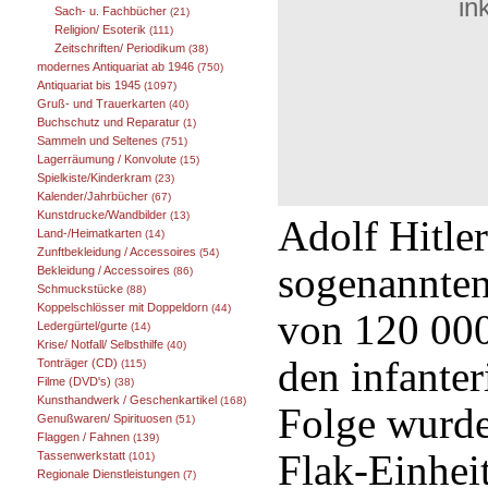
in
Sach- u. Fachbücher
(21)
Religion/ Esoterik
(111)
Zeitschriften/ Periodikum
(38)
modernes Antiquariat ab 1946
(750)
Antiquariat bis 1945
(1097)
Gruß- und Trauerkarten
(40)
Buchschutz und Reparatur
(1)
Sammeln und Seltenes
(751)
Lagerräumung / Konvolute
(15)
Spielkiste/Kinderkram
(23)
Kalender/Jahrbücher
(67)
Kunstdrucke/Wandbilder
(13)
Adolf Hitle
Land-/Heimatkarten
(14)
Zunftbekleidung / Accessoires
(54)
sogenannten
Bekleidung / Accessoires
(86)
Schmuckstücke
(88)
Koppelschlösser mit Doppeldorn
(44)
von 120 000
Ledergürtel/gurte
(14)
Krise/ Notfall/ Selbsthilfe
(40)
den infanter
Tonträger (CD)
(115)
Filme (DVD's)
(38)
Kunsthandwerk / Geschenkartikel
(168)
Folge wurde
Genußwaren/ Spirituosen
(51)
Flaggen / Fahnen
(139)
Flak-Einheit
Tassenwerkstatt
(101)
Regionale Dienstleistungen
(7)