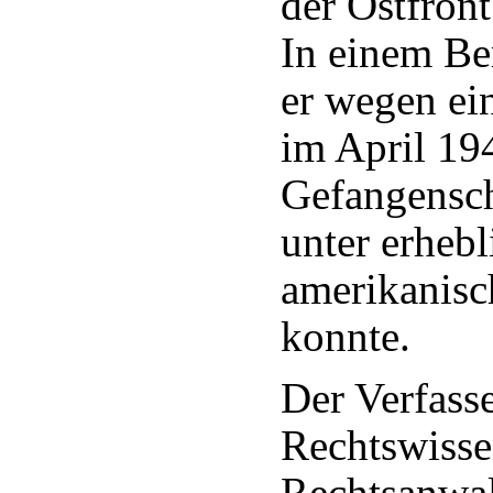
der Ostfront
In einem Ber
er wegen ein
im April 19
Gefangensch
unter erheb
amerikanisc
konnte.
Der Verfass
Rechtswissen
Rechtsanwal