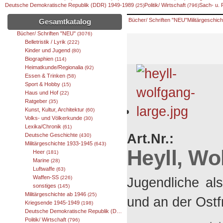
Deutsche Demokratische Republik (DDR) 1949-1989
Politik/ Wirtschaft
Sach- u.
(25)
(796)
Bücher/ Schriften "NEU"
Militärgeschic
Gesamtkatalog
Bücher/ Schriften "NEU"
(3076)
Belletristik / Lyrik
(222)
Kinder und Jugend
(80)
Biographien
(114)
Heimatkunde/Regionalia
(92)
Essen & Trinken
(58)
Sport & Hobby
(15)
Haus und Hof
(22)
Ratgeber
(35)
Kunst, Kultur, Architektur
(60)
Volks- und Völkerkunde
(30)
Lexika/Chronik
(61)
Art.Nr.:
Deutsche Geschichte
(430)
Militärgeschichte 1933-1945
(643)
Heyll, Wo
Heer
(181)
Marine
(28)
Luftwaffe
(63)
Waffen-SS
Jugendliche al
(226)
sonstiges
(145)
Militärgeschichte ab 1946
(25)
und an der Ostf
Kriegsende 1945-1949
(198)
Deutsche Demokratische Republik (DDR) 1949-1989
(25)
Politik/ Wirtschaft
(796)