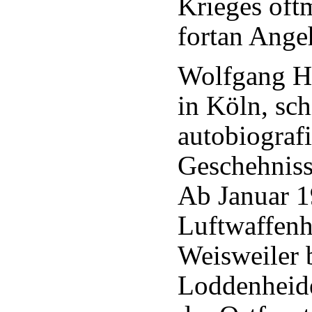
Krieges oft
fortan Ange
Wolfgang He
in Köln, sch
autobiograf
Geschehniss
Ab Januar 1
Luftwaffenhe
Weisweiler 
Loddenheide