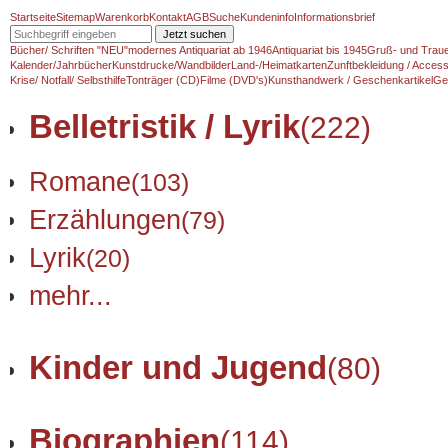
Startseite
Sitemap
Warenkorb
Kontakt
AGB
Suche
Kundeninfo
Informationsbrief
Jetzt suchen
Bücher/ Schriften "NEU"
modernes Antiquariat ab 1946
Antiquariat bis 1945
Gruß- und Traue
Kalender/Jahrbücher
Kunstdrucke/Wandbilder
Land-/Heimatkarten
Zunftbekleidung / Access
Krise/ Notfall/ Selbsthilfe
Tonträger (CD)
Filme (DVD's)
Kunsthandwerk / Geschenkartikel
Ge
Belletristik / Lyrik
(222)
Romane
(103)
Erzählungen
(79)
Lyrik
(20)
mehr...
Kinder und Jugend
(80)
Biographien
(114)