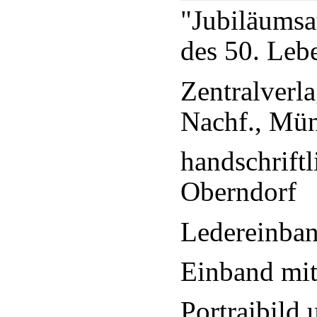
"Jubiläumsa
des 50. Leb
Zentralverl
Nachf., Mü
handschrift
Oberndorf
Ledereinban
Einband mit
Portraibild 