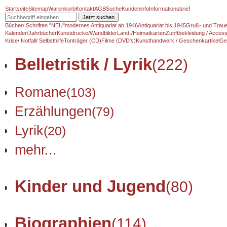
Startseite
Sitemap
Warenkorb
Kontakt
AGB
Suche
Kundeninfo
Informationsbrief
Jetzt suchen
Bücher/ Schriften "NEU"
modernes Antiquariat ab 1946
Antiquariat bis 1945
Gruß- und Traue
Kalender/Jahrbücher
Kunstdrucke/Wandbilder
Land-/Heimatkarten
Zunftbekleidung / Access
Krise/ Notfall/ Selbsthilfe
Tonträger (CD)
Filme (DVD's)
Kunsthandwerk / Geschenkartikel
Ge
Belletristik / Lyrik
(222)
Romane
(103)
Erzählungen
(79)
Lyrik
(20)
mehr...
Kinder und Jugend
(80)
Biographien
(114)