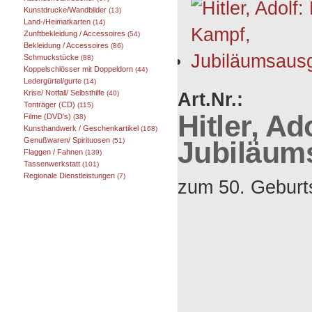
Kunstdrucke/Wandbilder
(13)
Land-/Heimatkarten
(14)
Zunftbekleidung / Accessoires
(54)
Bekleidung / Accessoires
(86)
Schmuckstücke
(88)
Koppelschlösser mit Doppeldorn
(44)
Ledergürtel/gurte
(14)
Art.Nr.:
Krise/ Notfall/ Selbsthilfe
(40)
Tonträger (CD)
(115)
Hitler, A
Filme (DVD's)
(38)
Kunsthandwerk / Geschenkartikel
(168)
Jubiläum
Genußwaren/ Spirituosen
(51)
Flaggen / Fahnen
(139)
Tassenwerkstatt
(101)
Regionale Dienstleistungen
(7)
zum 50. Geburts