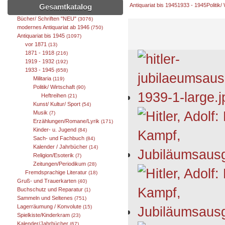
Antiquariat bis 1945
1933 - 1945
Politik/
Gesamtkatalog
Bücher/ Schriften "NEU"
(3076)
modernes Antiquariat ab 1946
(750)
Antiquariat bis 1945
(1097)
vor 1871
(13)
1871 - 1918
(216)
1919 - 1932
(192)
1933 - 1945
(658)
Militaria
(119)
Politik/ Wirtschaft
(90)
Heftreihen
(21)
Kunst/ Kultur/ Sport
(54)
Musik
(7)
Erzählungen/Romane/Lyrik
(171)
Kinder- u. Jugend
(84)
Sach- und Fachbuch
(84)
Kalender / Jahrbücher
(14)
Religion/Esoterik
(7)
Zeitungen/Periodikum
(28)
Fremdsprachige Literatur
(18)
Gruß- und Trauerkarten
(40)
Buchschutz und Reparatur
(1)
Sammeln und Seltenes
(751)
Lagerräumung / Konvolute
(15)
Spielkiste/Kinderkram
(23)
Kalender/Jahrbücher
(67)