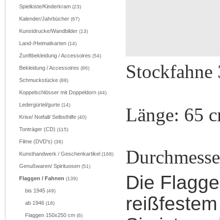
Spielkiste/Kinderkram
(23)
Kalender/Jahrbücher
(67)
Kunstdrucke/Wandbilder
(13)
Land-/Heimatkarten
(14)
Zunftbekleidung / Accessoires
(54)
Stockfahne 
Bekleidung / Accessoires
(86)
Schmuckstücke
(88)
Koppelschlösser mit Doppeldorn
(44)
Ledergürtel/gurte
(14)
Länge: 65 
Krise/ Notfall/ Selbsthilfe
(40)
Tonträger (CD)
(115)
Filme (DVD's)
(38)
Durchmesse
Kunsthandwerk / Geschenkartikel
(168)
Genußwaren/ Spirituosen
(51)
Die Flagge
Flaggen / Fahnen
(139)
bis 1945
(49)
reißfestem 
ab 1946
(18)
Flaggen 150x250 cm
(6)