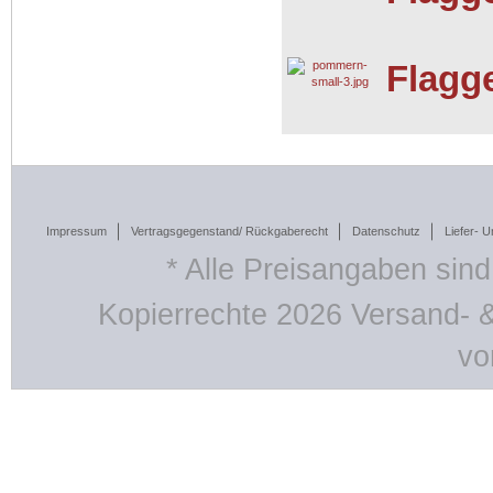
Flagg
Impressum
Vertragsgegenstand/ Rückgaberecht
Datenschutz
Liefer- 
* Alle Preisangaben sind
Kopierrechte 2026 Versand- 
vo