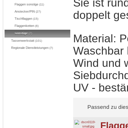
Sie ist ru
Flaggen sonstige
(11)
doppelt ge
Anstecker/PIN
(27)
Tischflaggen
(15)
Flaggenketten
(6)
sonstige
(7)
Material: P
Tassenwerkstatt
(101)
Waschbar 
Regionale Dienstleistungen
(7)
Wind und w
Siebdurch
UV - bestä
Passend zu die
Flagg