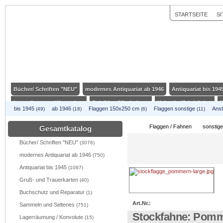
STARTSEITE
S
Bücher/ Schriften "NEU"
modernes Antiquariat ab 1946
Antiquariat bis 194
Lagerräumung / Konvolute
Spielkiste/Kinderkram
Kalender/Jahrbücher
K
bis 1945
ab 1946
Flaggen 150x250 cm
Flaggen sonstige
Ans
(49)
(18)
(6)
(11)
Bekleidung / Accessoires
Schmuckstücke
Koppelschlösser mit Doppeldor
Flaggen / Fahnen
sonstige
Gesamtkatalog
Kunsthandwerk / Geschenkartikel
Genußwaren/ Spirituosen
Flaggen / Fah
Bücher/ Schriften "NEU"
(3076)
modernes Antiquariat ab 1946
(750)
Antiquariat bis 1945
(1097)
Gruß- und Trauerkarten
(40)
Buchschutz und Reparatur
(1)
Art.Nr.:
Sammeln und Seltenes
(751)
Stockfahne: Pom
Lagerräumung / Konvolute
(15)