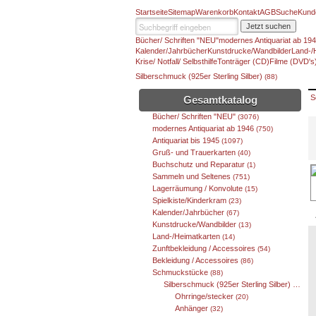
Startseite
Sitemap
Warenkorb
Kontakt
AGB
Suche
Kund
Jetzt suchen
Bücher/ Schriften "NEU"
modernes Antiquariat ab 19
Kalender/Jahrbücher
Kunstdrucke/Wandbilder
Land-/
Krise/ Notfall/ Selbsthilfe
Tonträger (CD)
Filme (DVD's
Silberschmuck (925er Sterling Silber)
(88)
S
Gesamtkatalog
Bücher/ Schriften "NEU"
(3076)
modernes Antiquariat ab 1946
(750)
Antiquariat bis 1945
(1097)
Gruß- und Trauerkarten
(40)
Buchschutz und Reparatur
(1)
Sammeln und Seltenes
(751)
Lagerräumung / Konvolute
(15)
Spielkiste/Kinderkram
(23)
Kalender/Jahrbücher
(67)
Kunstdrucke/Wandbilder
(13)
Land-/Heimatkarten
(14)
Zunftbekleidung / Accessoires
(54)
Bekleidung / Accessoires
(86)
Schmuckstücke
(88)
Silberschmuck (925er Sterling Silber)
(88)
Ohrringe/stecker
(20)
Anhänger
(32)