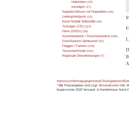
Halsketten
(19)
sonstiges
(17)
Koppelschlösser mit Doppeldorn
(44)
Ledergürtel/gurte
M
(14)
Krise/ Notfall/ Selbsthilfe
(40)
Tonträger (CD)
(115)
F
Filme (DVD's)
(38)
Kunsthandwerk / Geschenkartikel
(168)
L
Genußwaren/ Spirituosen
(51)
Flaggen / Fahnen
(139)
D
Tassenwerkstatt
(101)
Regionale Dienstleistungen
I
(7)
A
Impressum
Vertragsgegenstand/ Rückgaberecht
Dat
* Alle Preisangaben sind zzgl.
Versandkosten
inkl. 
Kopierrechte 2026 Versand- & Handelshaus Nord-Os