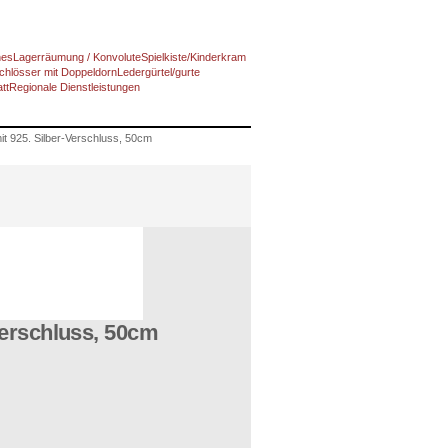
nes
Lagerräumung / Konvolute
Spielkiste/Kinderkram
chlösser mit Doppeldorn
Ledergürtel/gurte
tt
Regionale Dienstleistungen
t 925. Silber-Verschluss, 50cm
Verschluss, 50cm