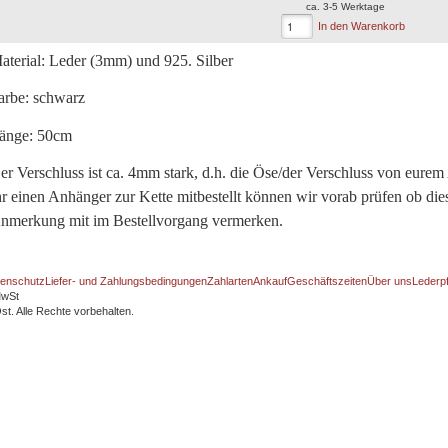
ca. 3-5 Werktage
In den Warenkorb
aterial: Leder (3mm) und 925. Silber
arbe: schwarz
änge: 50cm
er Verschluss ist ca. 4mm stark, d.h. die Öse/der Verschluss von eurem 
hr einen Anhänger zur Kette mitbestellt können wir vorab prüfen ob diese
nmerkung mit im Bestellvorgang vermerken.
enschutz
Liefer- und Zahlungsbedingungen
Zahlarten
Ankauf
Geschäftszeiten
Über uns
Lederp
MwSt
t. Alle Rechte vorbehalten.