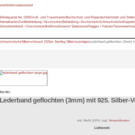
eninfo
Informationsbrief
46
Antiquariat bis 1945
Gruß- und Trauerkarten
Buchschutz und Reparatur
Sammeln und Selte
Heimatkarten
Zunftbekleidung / Accessoires
Bekleidung / Accessoires
Schmuckstücke
Koppels
)
Kunsthandwerk / Geschenkartikel
Genußwaren/ Spirituosen
Flaggen / Fahnen
Tassenwerksta
chmuckstücke
Silberschmuck (925er Sterling Silber)
sonstiges
Lederband geflochten (3mm) mi
Art.Nr.:
Lederband geflochten (3mm) mit 925. Silber-
inkl. MwSt (19%)
zzgl.
Versandkosten
Lieferzeit: