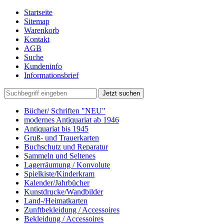
Startseite
Sitemap
Warenkorb
Kontakt
AGB
Suche
Kundeninfo
Informationsbrief
Jetzt suchen
Bücher/ Schriften "NEU"
modernes Antiquariat ab 1946
Antiquariat bis 1945
Gruß- und Trauerkarten
Buchschutz und Reparatur
Sammeln und Seltenes
Lagerräumung / Konvolute
Spielkiste/Kinderkram
Kalender/Jahrbücher
Kunstdrucke/Wandbilder
Land-/Heimatkarten
Zunftbekleidung / Accessoires
Bekleidung / Accessoires