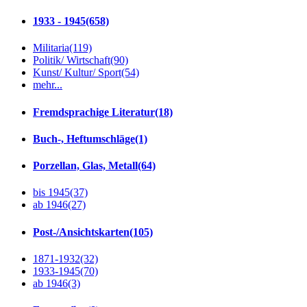
1933 - 1945
(658)
Militaria
(119)
Politik/ Wirtschaft
(90)
Kunst/ Kultur/ Sport
(54)
mehr...
Fremdsprachige Literatur
(18)
Buch-, Heftumschläge
(1)
Porzellan, Glas, Metall
(64)
bis 1945
(37)
ab 1946
(27)
Post-/Ansichtskarten
(105)
1871-1932
(32)
1933-1945
(70)
ab 1946
(3)