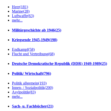
Heer
(181)
Marine
(28)
Luftwaffe
(63)
mehr...
Militärgeschichte ab 1946
(25)
Kriegsende 1945-1949
(198)
Endkampf
(58)
Flucht und Vertreibung
(68)
Deutsche Demokratische Republik (DDR) 1949-1989
(25)
Politik/ Wirtschaft
(796)
Politik allgemein
(193)
Innen- / Sozialpolitik
(200)
Asylpolitik
(83)
mehr...
Sach- u. Fachbücher
(21)