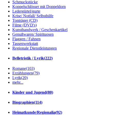
Schmuckstücke
Koppelschlösser mit Doppeldorn
Ledergürtel/gurte
Krise/ Notfall/ Selbsthilfe
Tonträger (CD)
Filme (DVD's)
Kunsthandwerk / Geschenkartikel
Genußwaren/ Spirituosen
Flaggen / Fahnen
Tassenwerkstatt
Regionale Dienstleistungen
Belletristik / Lyrik
(222)
Romane
(103)
Erzählungen
(79)
Lyrik
(20)
mehr...
Kinder und Jugend
(80)
Biographien
(114)
Heimatkunde/Regionalia
(92)