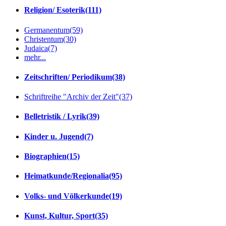
Religion/ Esoterik
(111)
Germanentum
(59)
Christentum
(30)
Judaica
(7)
mehr...
Zeitschriften/ Periodikum
(38)
Schriftreihe "Archiv der Zeit"
(37)
Belletristik / Lyrik
(39)
Kinder u. Jugend
(7)
Biographien
(15)
Heimatkunde/Regionalia
(95)
Volks- und Völkerkunde
(19)
Kunst, Kultur, Sport
(35)