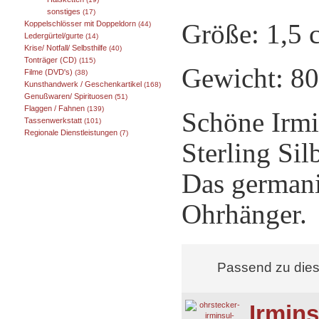
sonstiges
(17)
Größe: 1,5 
Koppelschlösser mit Doppeldorn
(44)
Ledergürtel/gurte
(14)
Krise/ Notfall/ Selbsthilfe
(40)
Tonträger (CD)
(115)
Gewicht: 8
Filme (DVD's)
(38)
Kunsthandwerk / Geschenkartikel
(168)
Genußwaren/ Spirituosen
(51)
Flaggen / Fahnen
(139)
Schöne Irmin
Tassenwerkstatt
(101)
Regionale Dienstleistungen
(7)
Sterling Silb
Das germani
Ohrhänger.
Passend zu die
Irmins