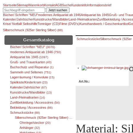
Startseite
Sitemap
Warenkorb
Kontakt
AGB
Suche
Kundeninfo
Informationsbrief
Jetzt suchen
Bücher/ Schriften "NEU"
modernes Antiquariat ab 1946
Antiquariat bis 1945
Gruß- und Traue
Kalender/Jahrbücher
Kunstdrucke/Wandbilder
Land-/Heimatkarten
Zunftbekleidung / Access
Krise/ Notfall/ Selbsthilfe
Tonträger (CD)
Filme (DVD's)
Kunsthandwerk / Geschenkartikel
Ge
Silberschmuck (925er Sterling Silber)
(88)
Schmuckstücke
Silberschmuck (925er S
Gesamtkatalog
Bücher/ Schriften "NEU"
(3076)
modernes Antiquariat ab 1946
(750)
Antiquariat bis 1945
(1097)
Gruß- und Trauerkarten
(40)
Buchschutz und Reparatur
O
(1)
Sammeln und Seltenes
(751)
Lagerräumung / Konvolute
(15)
Art.Nr.:
Spielkiste/Kinderkram
(23)
Kalender/Jahrbücher
(67)
Kunstdrucke/Wandbilder
(13)
Land-/Heimatkarten
(14)
Zunftbekleidung / Accessoires
(54)
Bekleidung / Accessoires
(86)
Schmuckstücke
(88)
Silberschmuck (925er Sterling Silber)
(88)
Ohrringe/stecker
(20)
Material: Si
Anhänger
(32)
Halsketten
(19)