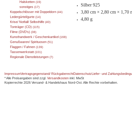
Halsketten
(19)
Silber 925
sonstiges
(17)
3,80 cm × 2,80 cm × 1,70
Koppelschlösser mit Doppeldorn
(44)
Ledergürtel/gurte
(14)
4,80 g
Krise/ Notfall/ Selbsthilfe
(40)
Tonträger (CD)
(115)
Filme (DVD's)
(38)
Kunsthandwerk / Geschenkartikel
(168)
Genußwaren/ Spirituosen
(51)
Flaggen / Fahnen
(139)
Tassenwerkstatt
(101)
Regionale Dienstleistungen
(7)
Impressum
Vertragsgegenstand/ Rückgaberecht
Datenschutz
Liefer- und Zahlungsbeding
* Alle Preisangaben sind zzgl.
Versandkosten
inkl. MwSt
Kopierrechte 2026 Versand- & Handelshaus Nord-Ost. Alle Rechte vorbehalten.