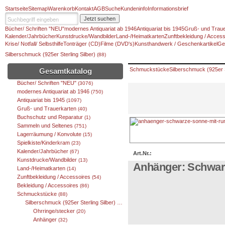
Startseite
Sitemap
Warenkorb
Kontakt
AGB
Suche
Kundeninfo
Informationsbrief
Jetzt suchen
Bücher/ Schriften "NEU"
modernes Antiquariat ab 1946
Antiquariat bis 1945
Gruß- und Traue
Kalender/Jahrbücher
Kunstdrucke/Wandbilder
Land-/Heimatkarten
Zunftbekleidung / Access
Krise/ Notfall/ Selbsthilfe
Tonträger (CD)
Filme (DVD's)
Kunsthandwerk / Geschenkartikel
Ge
Silberschmuck (925er Sterling Silber)
(88)
Schmuckstücke
Silberschmuck (925er S
Gesamtkatalog
Bücher/ Schriften "NEU"
(3076)
modernes Antiquariat ab 1946
(750)
Antiquariat bis 1945
(1097)
Gruß- und Trauerkarten
(40)
Buchschutz und Reparatur
(1)
Sammeln und Seltenes
(751)
Lagerräumung / Konvolute
(15)
Spielkiste/Kinderkram
(23)
Kalender/Jahrbücher
(67)
Art.Nr.:
Kunstdrucke/Wandbilder
(13)
Anhänger: Schwar
Land-/Heimatkarten
(14)
Zunftbekleidung / Accessoires
(54)
Bekleidung / Accessoires
(86)
Schmuckstücke
(88)
Silberschmuck (925er Sterling Silber)
(88)
Ohrringe/stecker
(20)
Anhänger
(32)