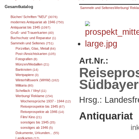
Gesamtkatalog
Sammeln und Seltenes
Werbung/ Rekl
Bücher/ Schriften "NEU"
(3076)
modernes Antiquariat ab 1946
(750)
Antiquariat bis 1945
(1097)
Gruß- und Trauerkarten
(40)
Buchschutz und Reparatur
(1)
Sammeln und Seltenes
(751)
Porzellan, Glas, Metall
(64)
Post-/Ansichtskarten
(105)
Art.Nr.:
Fotografien
(8)
Münzen/Medaillen
(21)
Reisepros
Banknoten
(14)
Wertpapiere
(3)
Südbayer
Winterhilfswerk (WHW)
(162)
Militaria
(80)
Schellack / Vinyl
(11)
Werbung/ Reklame
(154)
Hrsg.: Landesf
Wochensprüche 1937 - 1944
(12)
Reiseprospekte bis 1945
(67)
Reiseprospekte ab 1946
(14)
Antiquariat
Film/ Kino
(21)
sonstiges bis 1945
(35)
in
sonstiges ab 1946
(5)
Dokumente, Urkunden...
(55)
Landkarten
(12)