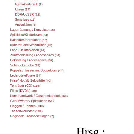
Gemälde/Grafik
(7)
Uhren
(17)
DDR/UdSSR
(22)
Sonstiges
(11)
Antiquitäten
(5)
Lagerräumung / Konvolute
(15)
Spielkiste/Kinderkram
(23)
Kalender/Jahrbücher
(67)
Kunstdrucke/Wandbilder
(13)
Land-/Heimatkarten
(14)
Zunftbekleidung / Accessoires
(54)
Bekleidung / Accessoires
(86)
Schmuckstücke
(88)
Koppelschlösser mit Doppeldorn
(44)
Ledergürtel/gurte
(14)
Krise/ Notfall/ Selbsthilfe
(40)
Tonträger (CD)
(115)
Filme (DVD's)
(38)
Kunsthandwerk / Geschenkartikel
(168)
Genußwaren/ Spirituosen
(51)
Flaggen / Fahnen
(139)
Tassenwerkstatt
(101)
Regionale Dienstleistungen
(7)
Hrsg.: