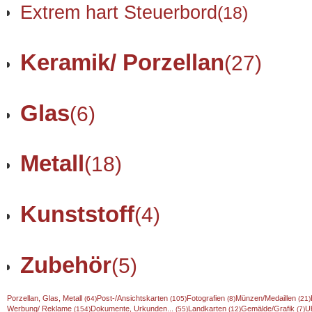
Extrem hart Steuerbord
(18)
Keramik/ Porzellan
(27)
Glas
(6)
Metall
(18)
Kunststoff
(4)
Zubehör
(5)
Porzellan, Glas, Metall
Post-/Ansichtskarten
Fotografien
Münzen/Medaillen
(64)
(105)
(8)
(21)
Werbung/ Reklame
Dokumente, Urkunden...
Landkarten
Gemälde/Grafik
U
(154)
(55)
(12)
(7)