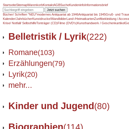
Startseite
Sitemap
Warenkorb
Kontakt
AGB
Suche
Kundeninfo
Informationsbrief
Jetzt suchen
Bücher/ Schriften "NEU"
modernes Antiquariat ab 1946
Antiquariat bis 1945
Gruß- und Traue
Kalender/Jahrbücher
Kunstdrucke/Wandbilder
Land-/Heimatkarten
Zunftbekleidung / Access
Krise/ Notfall/ Selbsthilfe
Tonträger (CD)
Filme (DVD's)
Kunsthandwerk / Geschenkartikel
Ge
Belletristik / Lyrik
(222)
Romane
(103)
Erzählungen
(79)
Lyrik
(20)
mehr...
Kinder und Jugend
(80)
Biographien
(114)