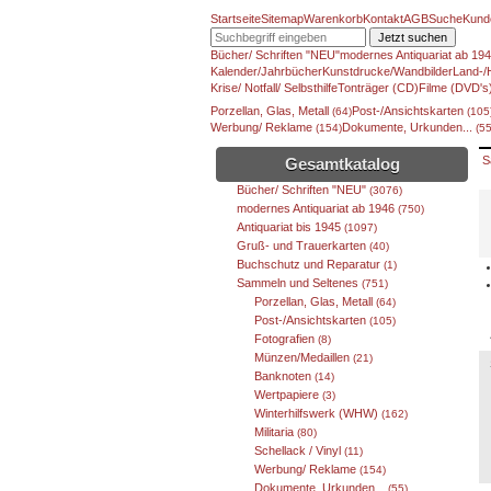
Startseite
Sitemap
Warenkorb
Kontakt
AGB
Suche
Kund
Jetzt suchen
Bücher/ Schriften "NEU"
modernes Antiquariat ab 19
Kalender/Jahrbücher
Kunstdrucke/Wandbilder
Land-/
Krise/ Notfall/ Selbsthilfe
Tonträger (CD)
Filme (DVD's
Porzellan, Glas, Metall
Post-/Ansichtskarten
(64)
(105
Werbung/ Reklame
Dokumente, Urkunden...
(154)
(55
S
Gesamtkatalog
Bücher/ Schriften "NEU"
(3076)
modernes Antiquariat ab 1946
(750)
Antiquariat bis 1945
(1097)
Gruß- und Trauerkarten
(40)
Buchschutz und Reparatur
(1)
Sammeln und Seltenes
(751)
Porzellan, Glas, Metall
(64)
Post-/Ansichtskarten
(105)
Fotografien
(8)
Münzen/Medaillen
(21)
Banknoten
(14)
Wertpapiere
(3)
Winterhilfswerk (WHW)
(162)
Militaria
(80)
Schellack / Vinyl
(11)
Werbung/ Reklame
(154)
Dokumente, Urkunden...
(55)