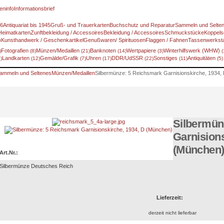
eninfo
Informationsbrief
46
Antiquariat bis 1945
Gruß- und Trauerkarten
Buchschutz und Reparatur
Sammeln und Selte
Heimatkarten
Zunftbekleidung / Accessoires
Bekleidung / Accessoires
Schmuckstücke
Koppels
)
Kunsthandwerk / Geschenkartikel
Genußwaren/ Spirituosen
Flaggen / Fahnen
Tassenwerksta
Fotografien
Münzen/Medaillen
Banknoten
Wertpapiere
Winterhilfswerk (WHW)
)
(8)
(21)
(14)
(3)
(
Landkarten
Gemälde/Grafik
Uhren
DDR/UdSSR
Sonstiges
Antiquitäten
)
(12)
(7)
(17)
(22)
(11)
(5)
ammeln und Seltenes
Münzen/Medaillen
Silbermünze: 5 Reichsmark Garnisionskirche, 1934,
Silbermün
Garnisions
(München
Art.Nr.:
Silbermünze Deutsches Reich
Lieferzeit:
derzeit nicht lieferbar