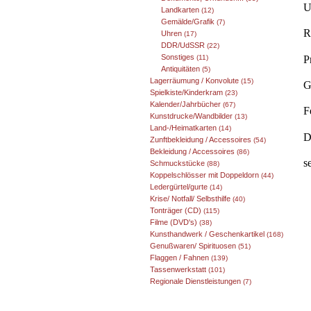
U
Landkarten
(12)
Gemälde/Grafik
(7)
R
Uhren
(17)
DDR/UdSSR
(22)
Sonstiges
P
(11)
Antiquitäten
(5)
Lagerräumung / Konvolute
(15)
G
Spielkiste/Kinderkram
(23)
Kalender/Jahrbücher
(67)
F
Kunstdrucke/Wandbilder
(13)
Land-/Heimatkarten
(14)
D
Zunftbekleidung / Accessoires
(54)
Bekleidung / Accessoires
(86)
s
Schmuckstücke
(88)
Koppelschlösser mit Doppeldorn
(44)
Ledergürtel/gurte
(14)
Krise/ Notfall/ Selbsthilfe
(40)
Tonträger (CD)
(115)
Filme (DVD's)
(38)
Kunsthandwerk / Geschenkartikel
(168)
Genußwaren/ Spirituosen
(51)
Flaggen / Fahnen
(139)
Tassenwerkstatt
(101)
Regionale Dienstleistungen
(7)