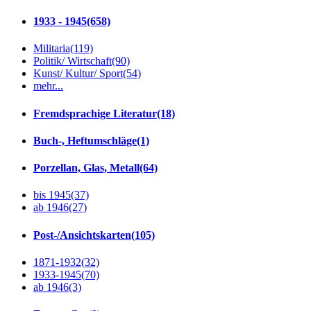
1933 - 1945
(658)
Militaria
(119)
Politik/ Wirtschaft
(90)
Kunst/ Kultur/ Sport
(54)
mehr...
Fremdsprachige Literatur
(18)
Buch-, Heftumschläge
(1)
Porzellan, Glas, Metall
(64)
bis 1945
(37)
ab 1946
(27)
Post-/Ansichtskarten
(105)
1871-1932
(32)
1933-1945
(70)
ab 1946
(3)