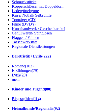
Schmuckstücke
Koppelschlösser mit Doppeldorn
Ledergürtel/gurte
Krise/ Notfall/ Selbsthilfe
Tonträger (CD)
Filme (DVD's)
Kunsthandwerk / Geschenkartikel
Genußwaren/ Spirituosen
Flaggen / Fahnen
Tassenwerkstatt
Regionale Dienstleistungen
Belletristik / Lyrik
(222)
Romane
(103)
Erzählungen
(79)
Lyrik
(20)
mehr...
Kinder und Jugend
(80)
Biographien
(114)
Heimatkunde/Regionalia
(92)