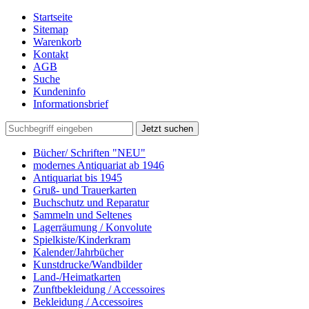
Startseite
Sitemap
Warenkorb
Kontakt
AGB
Suche
Kundeninfo
Informationsbrief
Jetzt suchen
Bücher/ Schriften "NEU"
modernes Antiquariat ab 1946
Antiquariat bis 1945
Gruß- und Trauerkarten
Buchschutz und Reparatur
Sammeln und Seltenes
Lagerräumung / Konvolute
Spielkiste/Kinderkram
Kalender/Jahrbücher
Kunstdrucke/Wandbilder
Land-/Heimatkarten
Zunftbekleidung / Accessoires
Bekleidung / Accessoires