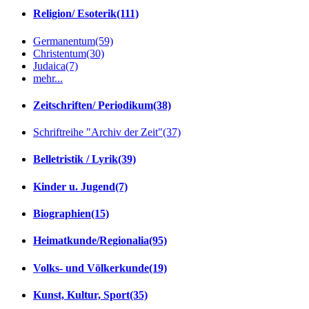
Religion/ Esoterik
(111)
Germanentum
(59)
Christentum
(30)
Judaica
(7)
mehr...
Zeitschriften/ Periodikum
(38)
Schriftreihe "Archiv der Zeit"
(37)
Belletristik / Lyrik
(39)
Kinder u. Jugend
(7)
Biographien
(15)
Heimatkunde/Regionalia
(95)
Volks- und Völkerkunde
(19)
Kunst, Kultur, Sport
(35)