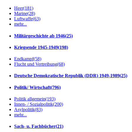
Heer
(181)
Marine
(28)
Luftwaffe
(63)
mehr...
Militärgeschichte ab 1946
(25)
Kriegsende 1945-1949
(198)
Endkampf
(58)
Flucht und Vertreibung
(68)
Deutsche Demokratische Republik (DDR) 1949-1989
(25)
Politik/ Wirtschaft
(796)
Politik allgemein
(193)
Innen- / Sozialpolitik
(200)
Asylpolitik
(83)
mehr...
Sach- u. Fachbücher
(21)