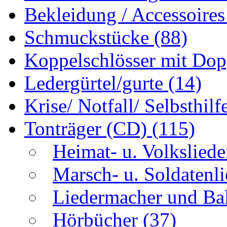
Bekleidung / Accessoire
Schmuckstücke
(88)
Koppelschlösser mit Do
Ledergürtel/gurte
(14)
Krise/ Notfall/ Selbsthilf
Tonträger (CD)
(115)
Heimat- u. Volkslied
Marsch- u. Soldatenl
Liedermacher und Ba
Hörbücher
(37)