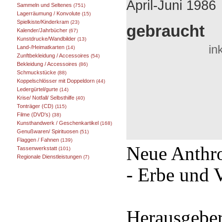
April-Juni 1986
Sammeln und Seltenes
(751)
Lagerräumung / Konvolute
(15)
Spielkiste/Kinderkram
(23)
gebraucht
Kalender/Jahrbücher
(67)
Kunstdrucke/Wandbilder
(13)
in
Land-/Heimatkarten
(14)
Zunftbekleidung / Accessoires
(54)
Bekleidung / Accessoires
(86)
Schmuckstücke
(88)
Koppelschlösser mit Doppeldorn
(44)
Ledergürtel/gurte
(14)
Krise/ Notfall/ Selbsthilfe
(40)
Tonträger (CD)
(115)
Filme (DVD's)
(38)
Kunsthandwerk / Geschenkartikel
(168)
Genußwaren/ Spirituosen
(51)
Flaggen / Fahnen
(139)
Neue Anthr
Tassenwerkstatt
(101)
Regionale Dienstleistungen
(7)
- Erbe und 
Herausgeber