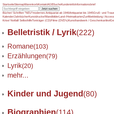
Startseite
Sitemap
Warenkorb
Kontakt
AGB
Suche
Kundeninfo
Informationsbrief
Jetzt suchen
Bücher/ Schriften "NEU"
modernes Antiquariat ab 1946
Antiquariat bis 1945
Gruß- und Traue
Kalender/Jahrbücher
Kunstdrucke/Wandbilder
Land-/Heimatkarten
Zunftbekleidung / Access
Krise/ Notfall/ Selbsthilfe
Tonträger (CD)
Filme (DVD's)
Kunsthandwerk / Geschenkartikel
Ge
Belletristik / Lyrik
(222)
Romane
(103)
Erzählungen
(79)
Lyrik
(20)
mehr...
Kinder und Jugend
(80)
Biographien
(114)