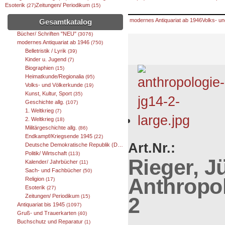
Esoterik
Zeitungen/ Periodikum
(27)
(15)
modernes Antiquariat ab 1946
Volks- u
Gesamtkatalog
Bücher/ Schriften "NEU"
(3076)
modernes Antiquariat ab 1946
(750)
Belletristik / Lyrik
(39)
Kinder u. Jugend
(7)
Biographien
(15)
Heimatkunde/Regionalia
(95)
Volks- und Völkerkunde
(19)
Kunst, Kultur, Sport
(35)
Geschichte allg.
(107)
1. Weltkrieg
(7)
2. Weltkrieg
(18)
Militärgeschichte allg.
(86)
Endkampf/Kriegsende 1945
(22)
Art.Nr.:
Deutsche Demokratische Republik (DDR)
(67)
Politik/ Wirtschaft
(113)
Rieger, J
Kalender/ Jahrbücher
(11)
Sach- und Fachbücher
(50)
Anthropol
Religion
(17)
Esoterik
(27)
Zeitungen/ Periodikum
2
(15)
Antiquariat bis 1945
(1097)
Gruß- und Trauerkarten
(40)
Buchschutz und Reparatur
(1)