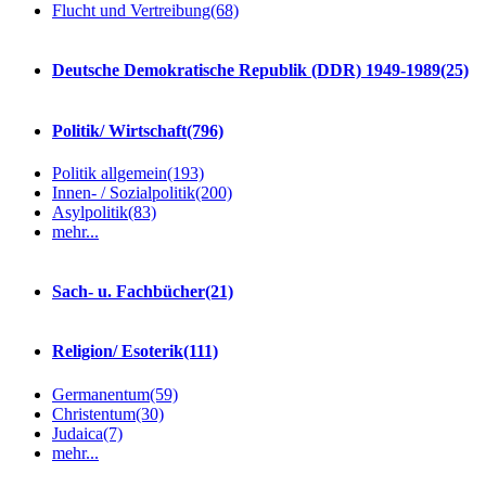
Flucht und Vertreibung
(68)
Deutsche Demokratische Republik (DDR) 1949-1989
(25)
Politik/ Wirtschaft
(796)
Politik allgemein
(193)
Innen- / Sozialpolitik
(200)
Asylpolitik
(83)
mehr...
Sach- u. Fachbücher
(21)
Religion/ Esoterik
(111)
Germanentum
(59)
Christentum
(30)
Judaica
(7)
mehr...