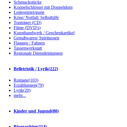
Schmuckstücke
Koppelschlösser mit Doppeldorn
Ledergürtel/gurte
Krise/ Notfall/ Selbsthilfe
Tonträger (CD)
Filme (DVD's)
Kunsthandwerk / Geschenkartikel
Genußwaren/ Spirituosen
Flaggen / Fahnen
Tassenwerkstatt
Regionale Dienstleistungen
Belletristik / Lyrik
(222)
Romane
(103)
Erzählungen
(79)
Lyrik
(20)
mehr...
Kinder und Jugend
(80)
Biographien
(114)