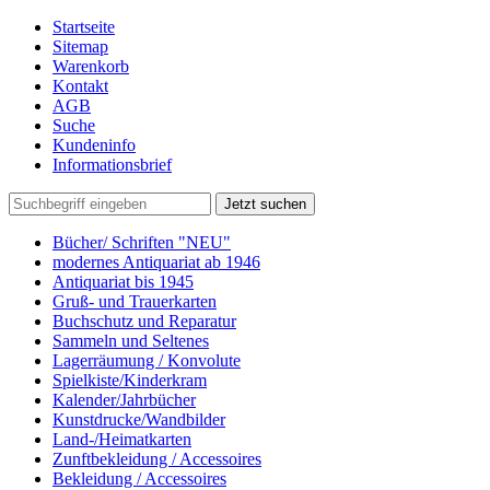
Startseite
Sitemap
Warenkorb
Kontakt
AGB
Suche
Kundeninfo
Informationsbrief
Jetzt suchen
Bücher/ Schriften "NEU"
modernes Antiquariat ab 1946
Antiquariat bis 1945
Gruß- und Trauerkarten
Buchschutz und Reparatur
Sammeln und Seltenes
Lagerräumung / Konvolute
Spielkiste/Kinderkram
Kalender/Jahrbücher
Kunstdrucke/Wandbilder
Land-/Heimatkarten
Zunftbekleidung / Accessoires
Bekleidung / Accessoires