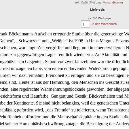
inkl. MwSt (7%)
zzgl.
Versandkosten
(25)
Lieferzeit:
ca. 3-5 Werktage
In den Warenkorb
rank Böckelmanns Aufsehen erregende Studie über die gegenseitige 
Gelben“, „Schwarzen“ und „Weißen“ ist 1998 in Hans Magnus Enzensb
rschienen, war lange Zeit vergriffen und liegt nun in einer erweiterte
utors zur gegenwärtigen Lage – endlich wieder vor. An Aktualität und 
ingebüßt – im Gegenteil. Schon vor zwei Jahrzehnten war die öffentli
orrekt umzugehen habe, von einem entlarvenden Widerspruch geprägt:
urden wir dazu ermahnt, Fremdheit zu ertragen und sie zu beseitigen: 
remd sind. Heute ist aus der Hemmung, den Menschen ins Gesicht zu s
inden, eine regelrechte Wahrnehmungsblockade geworden, der allgege
esichtsform und Hautfarbe, Gangart und Gestik, Blickverhalten und Mi
rbe der Kontinente. Sie sind nicht belanglos, weil die genetischen Unt
nablässig gefordert wird, „das Fremde“ zu tolerieren, wenn Transparen
eltoffenheit auffordern und die Mannschaftskapitäne in den Stadien die 
iel solcher Humanitätsbeschwörung zutage: die Beseitigung der Andersh