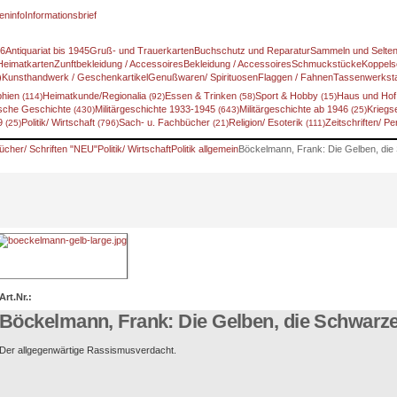
eninfo
Informationsbrief
46
Antiquariat bis 1945
Gruß- und Trauerkarten
Buchschutz und Reparatur
Sammeln und Selte
Heimatkarten
Zunftbekleidung / Accessoires
Bekleidung / Accessoires
Schmuckstücke
Koppels
)
Kunsthandwerk / Geschenkartikel
Genußwaren/ Spirituosen
Flaggen / Fahnen
Tassenwerksta
phien
Heimatkunde/Regionalia
Essen & Trinken
Sport & Hobby
Haus und Ho
(114)
(92)
(58)
(15)
sche Geschichte
Militärgeschichte 1933-1945
Militärgeschichte ab 1946
Kriegs
(430)
(643)
(25)
89
Politik/ Wirtschaft
Sach- u. Fachbücher
Religion/ Esoterik
Zeitschriften/ P
(25)
(796)
(21)
(111)
ücher/ Schriften "NEU"
Politik/ Wirtschaft
Politik allgemein
Böckelmann, Frank: Die Gelben, die
Art.Nr.:
Böckelmann, Frank: Die Gelben, die Schwarze
Der allgegenwärtige Rassismusverdacht.