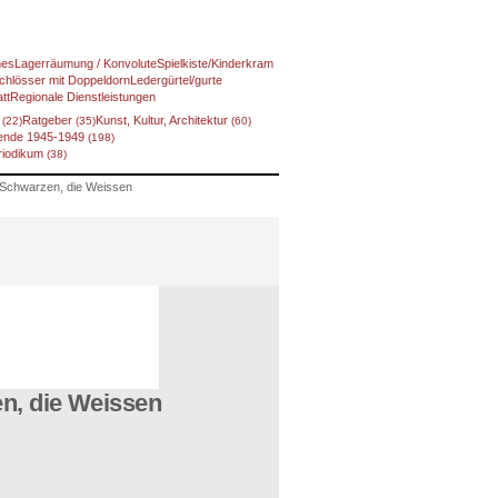
nes
Lagerräumung / Konvolute
Spielkiste/Kinderkram
chlösser mit Doppeldorn
Ledergürtel/gurte
tt
Regionale Dienstleistungen
f
Ratgeber
Kunst, Kultur, Architektur
(22)
(35)
(60)
ende 1945-1949
(198)
eriodikum
(38)
 Schwarzen, die Weissen
n, die Weissen