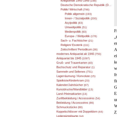
Kriegsende 1945-1949
(198)
Deutsche Demokratische Republik (DDR) 1949-1989
Politik/ Wirtschaft
(796)
Politik allgemein
(193)
Innen- / Sozialpolitik
(200)
Asylpolitik
(83)
Umweltpolitik
(51)
F
Medienpolitik
(93)
Europa- / Weltpolitik
„
(176)
Sach- u. Fachbücher
(21)
e
Religion/ Esoterik
(111)
A
Zeitschriften/ Periodikum
(38)
modernes Antiquariat ab 1946
(750)
e
Antiquariat bis 1945
(1097)
k
Gruß- und Trauerkarten
(40)
Buchschutz und Reparatur
(1)
w
Sammeln und Seltenes
(751)
f
Lagerräumung / Konvolute
(15)
f
Spielkiste/Kinderkram
(23)
Kalender/Jahrbücher
(67)
G
Kunstdrucke/Wandbilder
(13)
E
Land-/Heimatkarten
(14)
Zunftbekleidung / Accessoires
(54)
u
Bekleidung / Accessoires
(86)
W
Schmuckstücke
(88)
Z
Koppelschlösser mit Doppeldorn
(44)
Ledergürtel/gurte
(14)