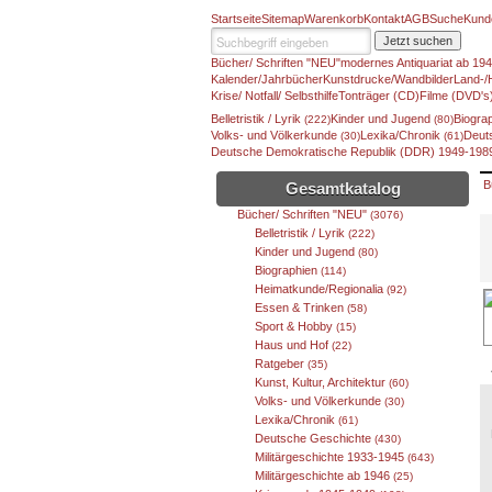
Startseite
Sitemap
Warenkorb
Kontakt
AGB
Suche
Kund
Jetzt suchen
Bücher/ Schriften "NEU"
modernes Antiquariat ab 19
Kalender/Jahrbücher
Kunstdrucke/Wandbilder
Land-/
Krise/ Notfall/ Selbsthilfe
Tonträger (CD)
Filme (DVD's
Belletristik / Lyrik
Kinder und Jugend
Biogra
(222)
(80)
Volks- und Völkerkunde
Lexika/Chronik
Deut
(30)
(61)
Deutsche Demokratische Republik (DDR) 1949-19
B
Gesamtkatalog
Bücher/ Schriften "NEU"
(3076)
Belletristik / Lyrik
(222)
Kinder und Jugend
(80)
Biographien
(114)
Heimatkunde/Regionalia
(92)
Essen & Trinken
(58)
Sport & Hobby
(15)
Haus und Hof
(22)
Ratgeber
(35)
Kunst, Kultur, Architektur
(60)
Volks- und Völkerkunde
(30)
Lexika/Chronik
(61)
Deutsche Geschichte
(430)
Militärgeschichte 1933-1945
(643)
Militärgeschichte ab 1946
(25)