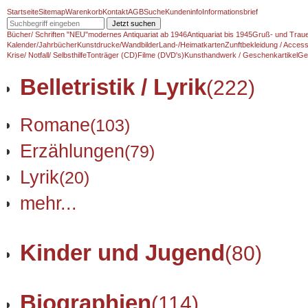
Startseite
Sitemap
Warenkorb
Kontakt
AGB
Suche
Kundeninfo
Informationsbrief
Jetzt suchen
Bücher/ Schriften "NEU"
modernes Antiquariat ab 1946
Antiquariat bis 1945
Gruß- und Traue
Kalender/Jahrbücher
Kunstdrucke/Wandbilder
Land-/Heimatkarten
Zunftbekleidung / Access
Krise/ Notfall/ Selbsthilfe
Tonträger (CD)
Filme (DVD's)
Kunsthandwerk / Geschenkartikel
Ge
Belletristik / Lyrik
(222)
Romane
(103)
Erzählungen
(79)
Lyrik
(20)
mehr...
Kinder und Jugend
(80)
Biographien
(114)