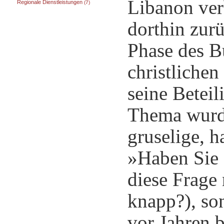
Libanon verb
Regionale Dienstleistungen
(7)
dorthin zur
Phase des Bü
christliche
seine Betei
Thema wurde
gruselige, h
»Haben Sie 
diese Frage
knapp?), son
vor Jahren 