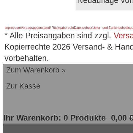
Neuauflage vo
Impressum
Vertragsgegenstand/ Rückgaberecht
Datenschutz
Liefer- und Zahlungsbeding
* Alle Preisangaben sind zzgl.
Vers
Kopierrechte 2026 Versand- & Hand
vorbehalten.
Zum Warenkorb »
Zur Kasse
Ihr Warenkorb:
0
Produkte
0,00 