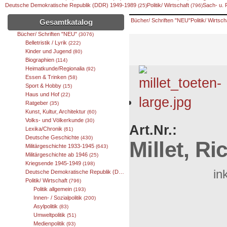
Deutsche Demokratische Republik (DDR) 1949-1989
Politik/ Wirtschaft
Sach- u.
(25)
(796)
Bücher/ Schriften "NEU"
Politik/ Wirtsch
Gesamtkatalog
Bücher/ Schriften "NEU"
(3076)
Belletristik / Lyrik
(222)
Kinder und Jugend
(80)
Biographien
(114)
Heimatkunde/Regionalia
(92)
Essen & Trinken
(58)
Sport & Hobby
(15)
Haus und Hof
(22)
Ratgeber
(35)
Kunst, Kultur, Architektur
(60)
Volks- und Völkerkunde
(30)
Art.Nr.:
Lexika/Chronik
(61)
Deutsche Geschichte
(430)
Millet, Ri
Militärgeschichte 1933-1945
(643)
Militärgeschichte ab 1946
(25)
Kriegsende 1945-1949
(198)
in
Deutsche Demokratische Republik (DDR) 1949-1989
(25)
Politik/ Wirtschaft
(796)
Politik allgemein
(193)
Innen- / Sozialpolitik
(200)
Asylpolitik
(83)
Umweltpolitik
(51)
Medienpolitik
(93)