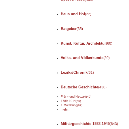
Haus und Hof
(22)
Ratgeber
(35)
Kunst, Kultur, Architektur
(60)
Volks- und Völkerkunde
(30)
Lexika/Chronik
(61)
Deutsche Geschichte
(430)
Früh- und Neuzeit
(40)
1789-1914
(56)
1. Weltkrieg
(62)
mehr...
Militärgeschichte 1933-1945
(643)