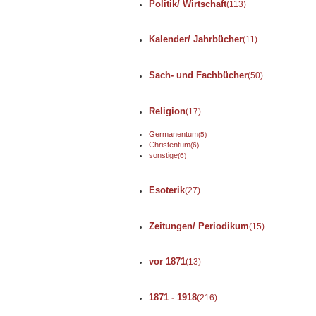
Politik/ Wirtschaft
(113)
Kalender/ Jahrbücher
(11)
Sach- und Fachbücher
(50)
Religion
(17)
Germanentum
(5)
Christentum
(6)
sonstige
(6)
Esoterik
(27)
Zeitungen/ Periodikum
(15)
vor 1871
(13)
1871 - 1918
(216)