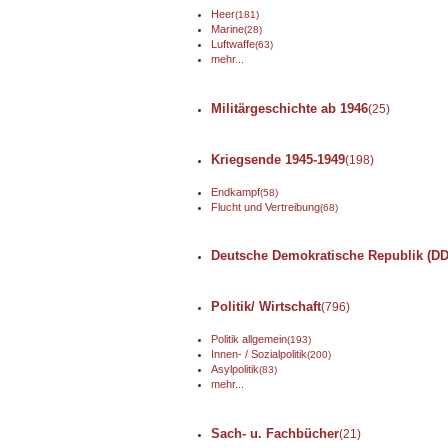
Heer
(181)
Marine
(28)
Luftwaffe
(63)
mehr...
Militärgeschichte ab 1946
(25)
Kriegsende 1945-1949
(198)
Endkampf
(58)
Flucht und Vertreibung
(68)
Deutsche Demokratische Republik (DD
Politik/ Wirtschaft
(796)
Politik allgemein
(193)
Innen- / Sozialpolitik
(200)
Asylpolitik
(83)
mehr...
Sach- u. Fachbücher
(21)