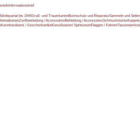
eninfo
Informationsbrief
46
Antiquariat bis 1945
Gruß- und Trauerkarten
Buchschutz und Reparatur
Sammeln und Selte
Heimatkarten
Zunftbekleidung / Accessoires
Bekleidung / Accessoires
Schmuckstücke
Koppels
)
Kunsthandwerk / Geschenkartikel
Genußwaren/ Spirituosen
Flaggen / Fahnen
Tassenwerksta