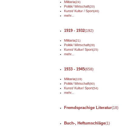
Militaria
(24)
Politik/ Wirtschaft
(20)
Kunst/ Kultur / Sport
(46)
mehr...
1919 - 1932
(192)
Militaria
(21)
Politik/ Wirtschaft
(28)
Kunst/ Kultur/ Sport
(25)
mehr...
1933 - 1945
(658)
Militaria
(119)
Politik/ Wirtschaft
(90)
Kunst/ Kultur/ Sport
(54)
mehr...
Fremdsprachige Literatur
(18)
Buch-, Heftumschläge
(1)