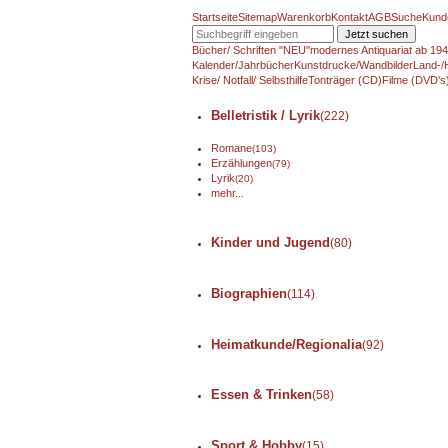
Startseite
Sitemap
Warenkorb
Kontakt
AGB
Suche
Kund
Jetzt suchen
Bücher/ Schriften "NEU"
modernes Antiquariat ab 19
Kalender/Jahrbücher
Kunstdrucke/Wandbilder
Land-/
Krise/ Notfall/ Selbsthilfe
Tonträger (CD)
Filme (DVD's
Belletristik / Lyrik
(222)
Romane
(103)
Erzählungen
(79)
Lyrik
(20)
mehr...
Kinder und Jugend
(80)
Biographien
(114)
Heimatkunde/Regionalia
(92)
Essen & Trinken
(58)
Sport & Hobby
(15)