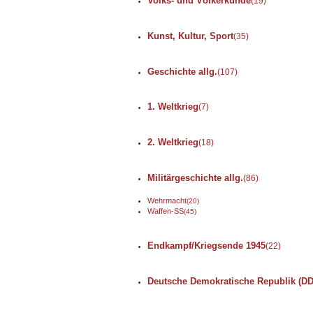
Volks- und Völkerkunde
(19)
Kunst, Kultur, Sport
(35)
Geschichte allg.
(107)
1. Weltkrieg
(7)
2. Weltkrieg
(18)
Militärgeschichte allg.
(86)
Wehrmacht
(20)
Waffen-SS
(45)
Endkampf/Kriegsende 1945
(22)
Deutsche Demokratische Republik (D