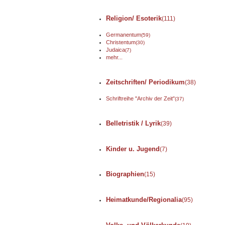
Religion/ Esoterik
(111)
Germanentum
(59)
Christentum
(30)
Judaica
(7)
mehr...
Zeitschriften/ Periodikum
(38)
Schriftreihe "Archiv der Zeit"
(37)
Belletristik / Lyrik
(39)
Kinder u. Jugend
(7)
Biographien
(15)
Heimatkunde/Regionalia
(95)