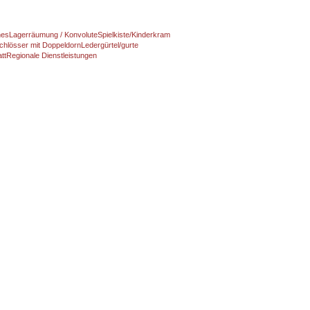
nes
Lagerräumung / Konvolute
Spielkiste/Kinderkram
chlösser mit Doppeldorn
Ledergürtel/gurte
tt
Regionale Dienstleistungen