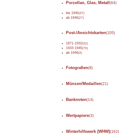
Porzellan, Glas, Metall
(64)
bis 1945
(37)
ab 1946
(27)
Post-/Ansichtskarten
(105)
1871-1932
(32)
1933-1945
(70)
ab 1946
(3)
Fotografien
(8)
Münzen/Medaillen
(21)
Banknoten
(14)
Wertpapiere
(3)
Winterhilfswerk (WHW)
(162)