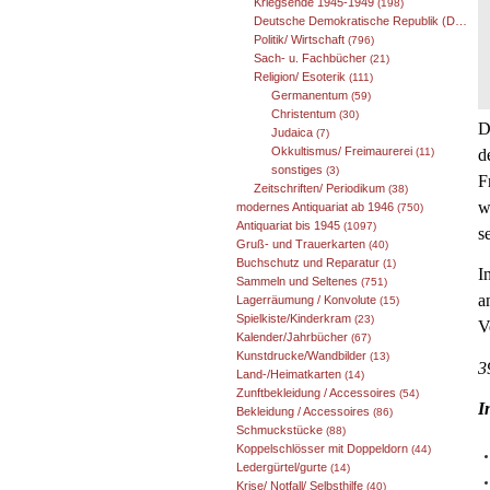
Kriegsende 1945-1949
(198)
Deutsche Demokratische Republik (DDR) 1949-1989
Politik/ Wirtschaft
(796)
Sach- u. Fachbücher
(21)
Religion/ Esoterik
(111)
Germanentum
(59)
Christentum
(30)
D
Judaica
(7)
Okkultismus/ Freimaurerei
d
(11)
sonstiges
(3)
F
Zeitschriften/ Periodikum
(38)
w
modernes Antiquariat ab 1946
(750)
Antiquariat bis 1945
(1097)
s
Gruß- und Trauerkarten
(40)
Buchschutz und Reparatur
(1)
I
Sammeln und Seltenes
(751)
a
Lagerräumung / Konvolute
(15)
Spielkiste/Kinderkram
(23)
V
Kalender/Jahrbücher
(67)
Kunstdrucke/Wandbilder
(13)
3
Land-/Heimatkarten
(14)
Zunftbekleidung / Accessoires
(54)
I
Bekleidung / Accessoires
(86)
Schmuckstücke
(88)
Koppelschlösser mit Doppeldorn
(44)
Ledergürtel/gurte
(14)
Krise/ Notfall/ Selbsthilfe
(40)