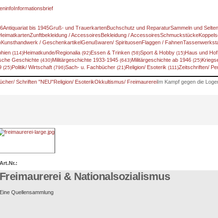
eninfo
Informationsbrief
46
Antiquariat bis 1945
Gruß- und Trauerkarten
Buchschutz und Reparatur
Sammeln und Selte
Heimatkarten
Zunftbekleidung / Accessoires
Bekleidung / Accessoires
Schmuckstücke
Koppels
)
Kunsthandwerk / Geschenkartikel
Genußwaren/ Spirituosen
Flaggen / Fahnen
Tassenwerksta
phien
Heimatkunde/Regionalia
Essen & Trinken
Sport & Hobby
Haus und Ho
(114)
(92)
(58)
(15)
sche Geschichte
Militärgeschichte 1933-1945
Militärgeschichte ab 1946
Kriegs
(430)
(643)
(25)
89
Politik/ Wirtschaft
Sach- u. Fachbücher
Religion/ Esoterik
Zeitschriften/ P
(25)
(796)
(21)
(111)
ücher/ Schriften "NEU"
Religion/ Esoterik
Okkultismus/ Freimaurerei
Im Kampf gegen die Logen
Art.Nr.:
Freimaurerei & Nationalsozialismus
Eine Quellensammlung