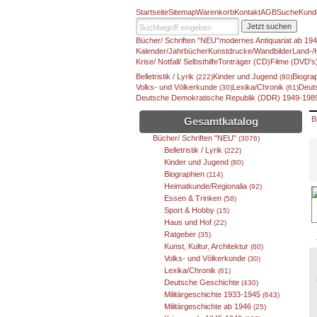
Startseite
Sitemap
Warenkorb
Kontakt
AGB
Suche
Kund
Jetzt suchen
Bücher/ Schriften "NEU"
modernes Antiquariat ab 19
Kalender/Jahrbücher
Kunstdrucke/Wandbilder
Land-/
Krise/ Notfall/ Selbsthilfe
Tonträger (CD)
Filme (DVD's
Belletristik / Lyrik
Kinder und Jugend
Biogra
(222)
(80)
Volks- und Völkerkunde
Lexika/Chronik
Deut
(30)
(61)
Deutsche Demokratische Republik (DDR) 1949-19
B
Gesamtkatalog
Bücher/ Schriften "NEU"
(3076)
Belletristik / Lyrik
(222)
Kinder und Jugend
(80)
Biographien
(114)
Heimatkunde/Regionalia
(92)
Essen & Trinken
(58)
Sport & Hobby
(15)
Haus und Hof
(22)
Ratgeber
(35)
Kunst, Kultur, Architektur
(60)
Volks- und Völkerkunde
(30)
Lexika/Chronik
(61)
Deutsche Geschichte
(430)
Militärgeschichte 1933-1945
(643)
Militärgeschichte ab 1946
(25)