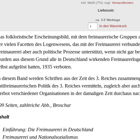
inkl. MwSt (7%)
zzgl.
Versandkosten
(25)
Lieferzeit:
ca. 3-5 Werktage
In den Warenkorb
as folkloristische Erscheinungsbild, mit dem freimaurerische Gruppen an 
er vielen Facetten des Logenwesens, das mit der Freimaurerei verbund
reimaurerei aber auch politische Prozesse unterstützt, wenn nicht gar be
urden aus diesem Grund alle in Deutschland wirkenden Freimaurerlogen,
elbst aufgelöst hatten, 1935 verboten.
n diesem Band werden Schriften aus der Zeit des 3. Reiches zusammeng
ntifreimaurerischen Politik des 3. Reiches vermitteln, zugleich aber au
erbot verschiedener Organisationen in der damaligen Zeit durchaus nac
99 Seiten, zahlreiche Abb., Broschur
nhalt
Einführung: Die Freimaurerei in Deutschland
Freimaurerei und Nationalsozialismus