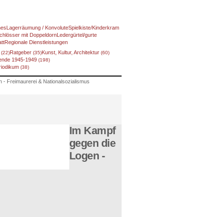
nes
Lagerräumung / Konvolute
Spielkiste/Kinderkram
chlösser mit Doppeldorn
Ledergürtel/gurte
tt
Regionale Dienstleistungen
f
Ratgeber
Kunst, Kultur, Architektur
(22)
(35)
(60)
ende 1945-1949
(198)
eriodikum
(38)
 - Freimaurerei & Nationalsozialismus
Im Kampf
gegen die
Logen -