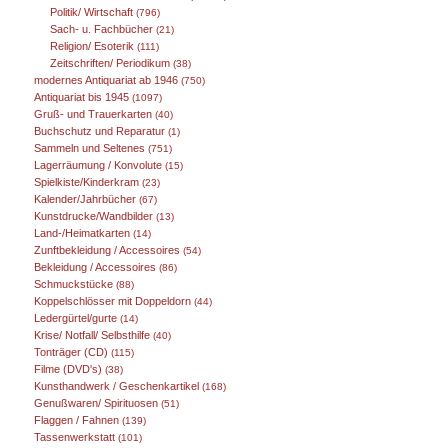
Politik/ Wirtschaft
(796)
Sach- u. Fachbücher
(21)
Religion/ Esoterik
(111)
Zeitschriften/ Periodikum
(38)
modernes Antiquariat ab 1946
(750)
Antiquariat bis 1945
(1097)
Gruß- und Trauerkarten
(40)
Buchschutz und Reparatur
(1)
Sammeln und Seltenes
(751)
Lagerräumung / Konvolute
(15)
Spielkiste/Kinderkram
(23)
Kalender/Jahrbücher
(67)
Kunstdrucke/Wandbilder
(13)
Land-/Heimatkarten
(14)
Zunftbekleidung / Accessoires
(54)
Bekleidung / Accessoires
(86)
Schmuckstücke
(88)
Koppelschlösser mit Doppeldorn
(44)
Ledergürtel/gurte
(14)
Krise/ Notfall/ Selbsthilfe
(40)
Tonträger (CD)
(115)
Filme (DVD's)
(38)
Kunsthandwerk / Geschenkartikel
(168)
Genußwaren/ Spirituosen
(51)
Flaggen / Fahnen
(139)
Tassenwerkstatt
(101)