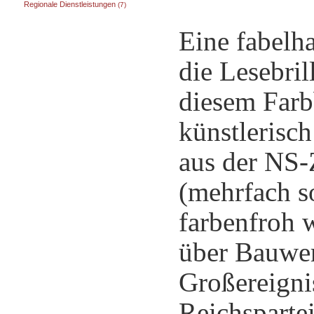
Regionale Dienstleistungen
(7)
Eine fabelh
die Lesebri
diesem Farb
künstlerisc
aus der NS-Z
(mehrfach s
farbenfroh 
über Bauwer
Großereigni
Reichspartei