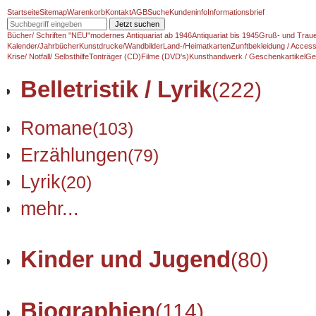
Startseite
Sitemap
Warenkorb
Kontakt
AGB
Suche
Kundeninfo
Informationsbrief
Jetzt suchen
Bücher/ Schriften "NEU"
modernes Antiquariat ab 1946
Antiquariat bis 1945
Gruß- und Traue
Kalender/Jahrbücher
Kunstdrucke/Wandbilder
Land-/Heimatkarten
Zunftbekleidung / Access
Krise/ Notfall/ Selbsthilfe
Tonträger (CD)
Filme (DVD's)
Kunsthandwerk / Geschenkartikel
Ge
Belletristik / Lyrik
(222)
Romane
(103)
Erzählungen
(79)
Lyrik
(20)
mehr...
Kinder und Jugend
(80)
Biographien
(114)