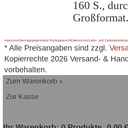
160 S., durc
Großformat
Impressum
Vertragsgegenstand/ Rückgaberecht
Datenschutz
Liefer- und Zahlungsbeding
* Alle Preisangaben sind zzgl.
Vers
Kopierrechte 2026 Versand- & Hand
vorbehalten.
Zum Warenkorb »
Zur Kasse
Ihr Warenkorb:
0
Produkte
0,00 