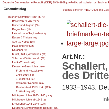
Deutsche Demokratische Republik (DDR) 1949-1989
Politik/ Wirtschaft
Sach- u.
(25)
(796)
Gesamtkatalog
Bücher/ Schriften "NEU"
Deutsche Ges
Bücher/ Schriften "NEU"
(3076)
Belletristik / Lyrik
(222)
Kinder und Jugend
(80)
Biographien
(114)
Heimatkunde/Regionalia
(92)
Essen & Trinken
(58)
Sport & Hobby
(15)
Haus und Hof
(22)
Ratgeber
(35)
Kunst, Kultur, Architektur
Art.Nr.:
(60)
Volks- und Völkerkunde
(30)
Schallert
Lexika/Chronik
(61)
Deutsche Geschichte
(430)
Früh- und Neuzeit
des Dritt
(40)
1789-1914
(56)
1. Weltkrieg
(62)
Weimarer Republik
(76)
1933–1943, Deu
Deutschland 1933-1945
(115)
2. Weltkrieg
(81)
Militärgeschichte 1933-1945
(643)
in
Militärgeschichte ab 1946
(25)
Kriegsende 1945-1949
(198)
Deutsche Demokratische Republik (DDR) 1949-1989
(25)