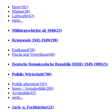
Heer
(181)
Marine
(28)
Luftwaffe
(63)
mehr...
Militärgeschichte ab 1946
(25)
Kriegsende 1945-1949
(198)
Endkampf
(58)
Flucht und Vertreibung
(68)
Deutsche Demokratische Republik (DDR) 1949-1989
(25)
Politik/ Wirtschaft
(796)
Politik allgemein
(193)
Innen- / Sozialpolitik
(200)
Asylpolitik
(83)
mehr...
Sach- u. Fachbücher
(21)