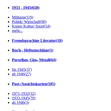
1933 - 1945
(658)
Militaria
(119)
Politik/ Wirtschaft
(90)
Kunst/ Kultur/ Sport
(54)
mehr...
Fremdsprachige Literatur
(18)
Buch-, Heftumschläge
(1)
Porzellan, Glas, Metall
(64)
bis 1945
(37)
ab 1946
(27)
Post-/Ansichtskarten
(105)
1871-1932
(32)
1933-1945
(70)
ab 1946
(3)