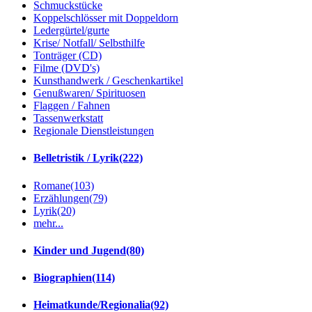
Schmuckstücke
Koppelschlösser mit Doppeldorn
Ledergürtel/gurte
Krise/ Notfall/ Selbsthilfe
Tonträger (CD)
Filme (DVD's)
Kunsthandwerk / Geschenkartikel
Genußwaren/ Spirituosen
Flaggen / Fahnen
Tassenwerkstatt
Regionale Dienstleistungen
Belletristik / Lyrik
(222)
Romane
(103)
Erzählungen
(79)
Lyrik
(20)
mehr...
Kinder und Jugend
(80)
Biographien
(114)
Heimatkunde/Regionalia
(92)