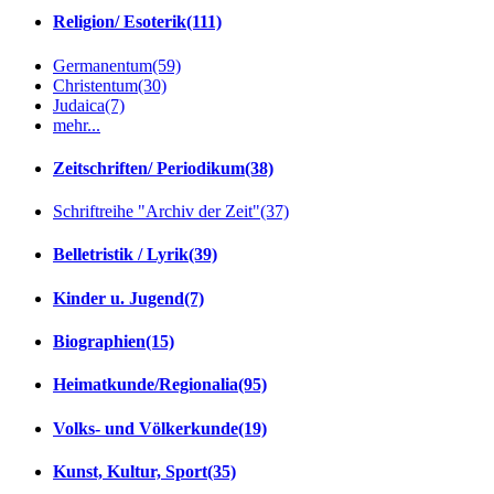
Religion/ Esoterik
(111)
Germanentum
(59)
Christentum
(30)
Judaica
(7)
mehr...
Zeitschriften/ Periodikum
(38)
Schriftreihe "Archiv der Zeit"
(37)
Belletristik / Lyrik
(39)
Kinder u. Jugend
(7)
Biographien
(15)
Heimatkunde/Regionalia
(95)
Volks- und Völkerkunde
(19)
Kunst, Kultur, Sport
(35)