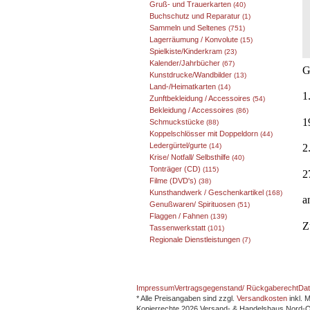
Gruß- und Trauerkarten
(40)
Buchschutz und Reparatur
(1)
Sammeln und Seltenes
(751)
Lagerräumung / Konvolute
(15)
Spielkiste/Kinderkram
(23)
Kalender/Jahrbücher
(67)
G
Kunstdrucke/Wandbilder
(13)
Land-/Heimatkarten
(14)
1
Zunftbekleidung / Accessoires
(54)
Bekleidung / Accessoires
(86)
1
Schmuckstücke
(88)
Koppelschlösser mit Doppeldorn
(44)
Ledergürtel/gurte
2
(14)
Krise/ Notfall/ Selbsthilfe
(40)
Tonträger (CD)
(115)
2
Filme (DVD's)
(38)
Kunsthandwerk / Geschenkartikel
(168)
a
Genußwaren/ Spirituosen
(51)
Flaggen / Fahnen
(139)
Z
Tassenwerkstatt
(101)
Regionale Dienstleistungen
(7)
Impressum
Vertragsgegenstand/ Rückgaberecht
Dat
* Alle Preisangaben sind zzgl.
Versandkosten
inkl. 
Kopierrechte 2026 Versand- & Handelshaus Nord-Os