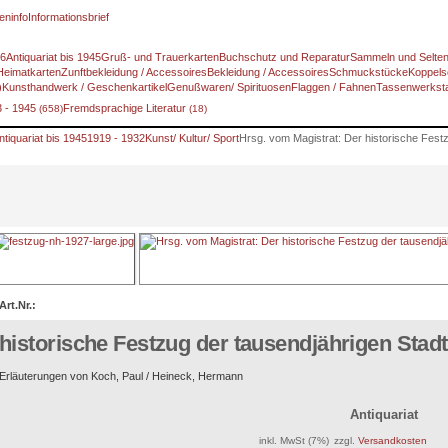
eninfo
Informationsbrief
46
Antiquariat bis 1945
Gruß- und Trauerkarten
Buchschutz und Reparatur
Sammeln und Selte
Heimatkarten
Zunftbekleidung / Accessoires
Bekleidung / Accessoires
Schmuckstücke
Koppels
)
Kunsthandwerk / Geschenkartikel
Genußwaren/ Spirituosen
Flaggen / Fahnen
Tassenwerksta
3 - 1945
Fremdsprachige Literatur
(658)
(18)
ntiquariat bis 1945
1919 - 1932
Kunst/ Kultur/ Sport
Hrsg. vom Magistrat: Der historische Fest
Art.Nr.:
historische Festzug der tausendjährigen Sta
Erläuterungen von Koch, Paul / Heineck, Hermann
Antiquariat
inkl. MwSt (7%)
zzgl.
Versandkosten