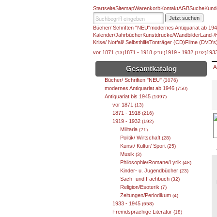
Startseite
Sitemap
Warenkorb
Kontakt
AGB
Suche
Kund
Jetzt suchen
Bücher/ Schriften "NEU"
modernes Antiquariat ab 19
Kalender/Jahrbücher
Kunstdrucke/Wandbilder
Land-/
Krise/ Notfall/ Selbsthilfe
Tonträger (CD)
Filme (DVD's
vor 1871
1871 - 1918
1919 - 1932
193
(13)
(216)
(192)
A
Gesamtkatalog
Bücher/ Schriften "NEU"
(3076)
modernes Antiquariat ab 1946
(750)
Antiquariat bis 1945
(1097)
vor 1871
(13)
1871 - 1918
(216)
1919 - 1932
(192)
Militaria
(21)
Politik/ Wirtschaft
(28)
Kunst/ Kultur/ Sport
(25)
Musik
(3)
Philosophie/Romane/Lyrik
(48)
Kinder- u. Jugendbücher
(23)
Sach- und Fachbuch
(32)
Religion/Esoterik
(7)
Zeitungen/Periodikum
(4)
1933 - 1945
(658)
Fremdsprachige Literatur
(18)