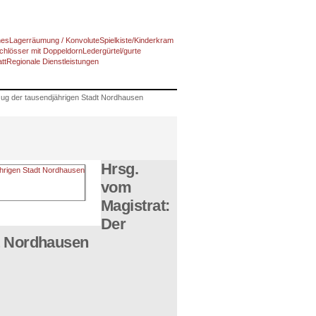
nes
Lagerräumung / Konvolute
Spielkiste/Kinderkram
chlösser mit Doppeldorn
Ledergürtel/gurte
tt
Regionale Dienstleistungen
zug der tausendjährigen Stadt Nordhausen
Hrsg.
vom
Magistrat:
Der
dt Nordhausen