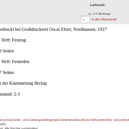
Lieferzeit:
ca. 3-5 Werktage
In den Warenkorb
edruckt bei Großdruckerei Oscar Ebert, Nordhausen, 1927
. Heft: Festzug
9 Seiten
. Heft: Festreden
7 Seiten
n der Klammerung fleckig
ustand: 2-3
enschutz
Liefer- und Zahlungsbedingungen
Zahlarten
Ankauf
Geschäftszeiten
Über uns
Lederp
MwSt
t. Alle Rechte vorbehalten.